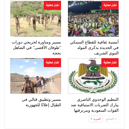
اخبار محلية
اخبار محلية
أمسية ثقافية للقطاع السمكي
مسير ومناورة لخريجي دورات
في الحديدة بذكرى المولد
“طوفان الأقصى” في الشاهل
النبوي الشريف
بحجة
اخبار محلية
اخبار محلية
التنظيم الوحدوي الناصري
مسير وتطبيق قتالي في
يبارك الضربات الاستباقية ضد
الطيال إعلانًا للجهوزية
القوات السعودية ومرتزقتها
السابق
المزيد