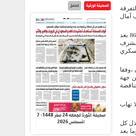
الصحيفة الورقية
الملحق
تفرقة
ب آمال
وقال الرئيس الإيراني خلال مراسم الاحتفال بالذكرى السنوية الثانية لعودة اسطول إيران البحري 86 بعد
 مشرف
لعسكري
،وفقا
من جهة
ناقضة
 تهاب
صحيفة الثورة الجمعه 24 صفر 1448- 7
اغسطس 2026
ذل كل
ا بعد