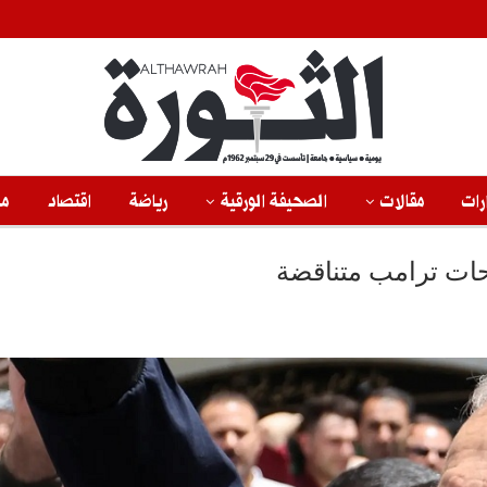
رات
مقالات
الصحيفة الورقية
رياضة
اقتصاد
من
حات ترامب متناقضة