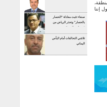
نطقة،
ل إننا
صنعاء تثبت معادلة “الحصار
بالحصار” وتحذر الرياض من
“عسكرة البحر”
تلاشي التحالفات أمام البأس
اليماني