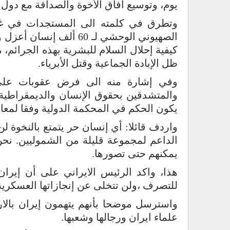
يوم، وتوسيع آفاق الأخوة والصداقة مع دول
وتطرق في كلمته الى المستجدات في غزة
الصهيوني الوحشي لـ 60 أ
كيفية إحلال السلام للبشرية بهذه الجرائم،
ظل الإبادة الجماعية وقتل الأبرياء.
وفي إشارة منه الى فرض عقوبات على ا
والمتشدقين بحقوق الإنسان والديمقراطية ب
يكون الحكم في المحكمة الدولية وفقا لمعاي
واردف قائلا: أي إنسان حر يتمتع بالنخوة 
الداعم لمجموعة قليلة من الشموليين. نحن
يمكنهم حتى تصورها.
هذا، واكد الرئيس الايراني على أن إيران 
للتصرف ،ولن تتخلى عن إنجازاتها العسكرية وا
واسترسل موضحا بأنهم يتهمون إيران بالاره
علماء ايران ورجالها وشعبها.