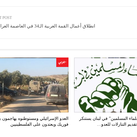
T POST
انطلاق أعمال القمة العربية الـ34 في العاصمة العراقية بغداد
-عربي
لماء المسلمين” في لبنان يستنكر
العدو الإسرائيلي ومستوطنوه يهاجمون ب
قديم التنازلات للعدو…
فوريك ويعتدون على الفلسطينيين