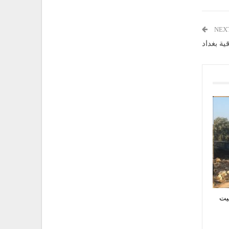
NEX
يت