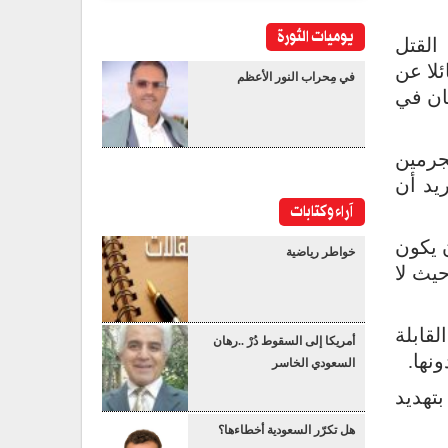
يوميات الثورة
القتل
ائلا عن
في مِحراب النور الأعظم
سان في
جرمين
يد أن
آراء وكتابات
 يكون
خواطر رياضية
يث لا
قابلة
أمريكا إلى السقوط دُرْ ..رهان
نها.
السعودي الخاسر
تهديد
هل تكرّر السعودية أخطاءها؟