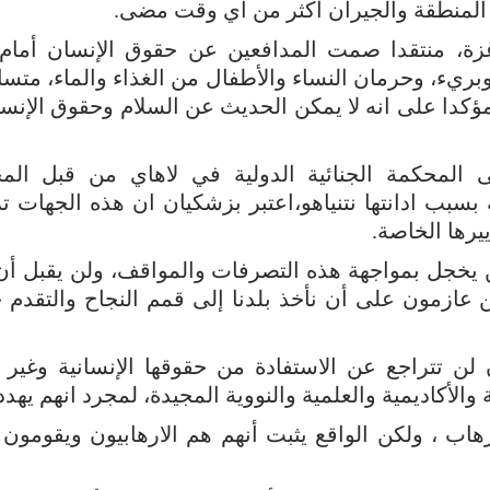
 المنطقة والجيران أكثر من أي وقت مضى.
، منتقدا صمت المدافعين عن حقوق الإنسان أمام 
لف إنسان أعزل وبريء، وحرمان النساء والأطفال من الغذاء والماء، متس
 مؤكدا على انه لا يمكن الحديث عن السلام وحقوق الإن
لمحكمة الجنائية الدولية في لاهاي من قبل الم
سبب ادانتها نتنياهو،اعتبر بزشكيان ان هذه الجهات تر
يرها الخاصة.
لن يخجل بمواجهة هذه التصرفات والمواقف، ولن يقبل أن
 عازمون على أن نأخذ بلدنا إلى قمم النجاح والتقدم ح
لن تتراجع عن الاستفادة من حقوقها الإنسانية وغير ال
لأكاديمية والعلمية والنووية المجيدة، لمجرد انهم يهددو
اب ، ولكن الواقع يثبت أنهم هم الارهابيون ويقومون ب