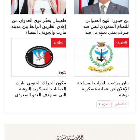
بن حبتور: النهج العدواني
طعيمان يحذّر قوى العدوان من
للنظام السعودي ليس ضد
إغلاق الطريق الرابط بين مدينة
طرف يمني بعينه بل ضد
مأرب والجوبة ـ البيضاء
الشعب اليمني أجمع
السلايدر
السلايدر
بيان مرتقب للقوات المسلحة
مكون الحراك الجنوبي يبارك
للإعلان عن عملية عسكرية
العمليات العسكرية النوعية
نوعية
التي تستهدف العدو السعودي
السابق
المزيد