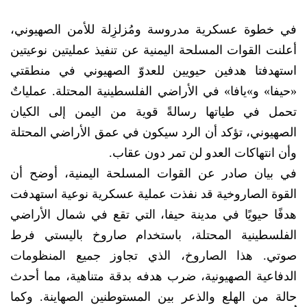
في خطوة عسكرية مدروسة ومُزلزِلة للأمن الصهيوني،
أعلنت القوات المسلحة اليمنية عن تنفيذ عمليتين نوعيتين
استهدفتا هدفين حيويين للعدوّ الصهيوني في منطقتي
«حيفا» و»يافا» في الأراضي الفلسطينية المحتلة. عملياتٌ
تحمل في طياتها رسالةً قوية من اليمن إلى الكيان
الصهيوني، تؤكد أن الرد سيكون في عمق الأراضي المحتلة
وأن انتهاكات العدو لن تمر دون عقاب.
في بيان صادر عن القوات المسلحة اليمنية، أوضح أن
القوة الصاروخية قد نفذت عملية عسكرية نوعية استهدفت
هدفًا حيويًا في مدينة حيفا، التي تقع في شمال الأراضي
الفلسطينية المحتلة، باستخدام صاروخ باليستي فرط
صوتي. هذا الصاروخ، الذي تجاوز جميع المنظومات
الدفاعية الصهيونية، ضرب هدفه بدقة متناهية، مما أحدث
حالة من الهلع والذعر بين المستوطنين الصهاينة. وكما