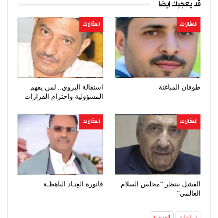
قد يعجبك ايضا
المقالات
المقالات
طوفان المباغتة
استقالة البروي.. لمن يفهم
المسؤولية واحترام القرارات
المقالات
المقالات
الفشل ينتظر “مجلس السلام
فاتورة العِنـاد الباهظـة
العالمي”
السابق
المزيد