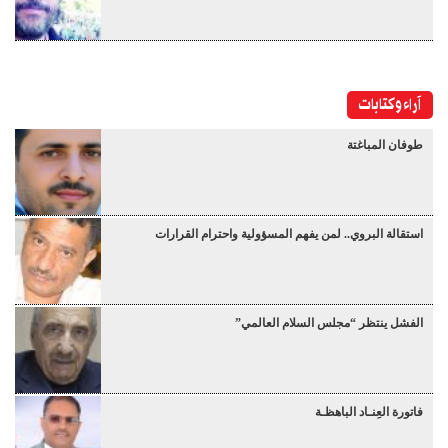
آراء وكتابات
طوفان المباغتة
استقالة البروي.. لمن يفهم المسؤولية واحترام القرارات
الفشل ينتظر “مجلس السلام العالمي”
فاتورة العِنـاد الباهظـة