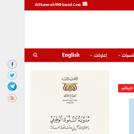
Althawrah99@gmail.com
اسبات
إعلانات
English
كاريكاتير