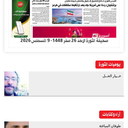
صحيفة الثورة الاحد 26 صفر 1448- 9 اغسطس 2026
يوميات الثورة
خــيار الحــل
آراء وكتابات
طوفان المباغتة