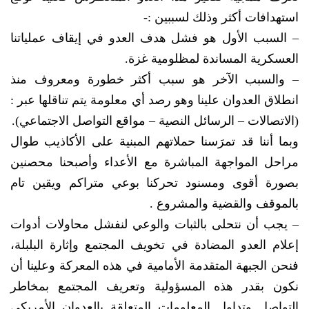
استهدافات أكثر وذلك لسببين :-
– السبب الأول هو فشل هدف العدو في إيقاف عملياتنا
العسكرية المساندة لمظلومية غزة.
– والسبب الآخر هو سبب أكثر خطورة ومعروف منذ
انطلاق العدوان علينا وهو رصد أي معلومة يتم تناقلها عبر :
(الاتصالات – الرسائل النصية – مواقع التواصل الاجتماعي).
وبما أننا قد تمرَسنا حملاتهم المبنية على الأكاذيب طوال
مراحل المواجهة المباشرة مع الأعداء وأصبحنا محصنين
بصورة أقوى ومسنود تحركنا بوعي متراكم ويقين تام
بالموقف والقضية والمشروع .
– يجب أن نتحلى بالثبات والوعي لنفشل محاولات أدوات
إعلام العدو المضادة في تخويف المجتمع وإثارة البلبلة،
فنحن الجبهة المتقدمة الأمامية في هذه المعركة وعلينا أن
نكون بقدر هذه المسؤولية وتعريف المجتمع بمخاطر
التواصل وتداول المعلومات المتعلقة بالعدوان الأمريكي