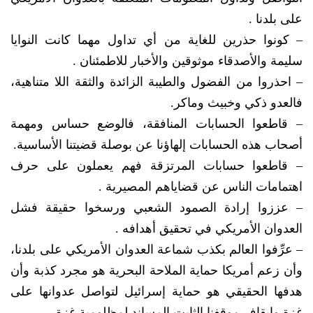
على بلدنا .
– كونوا حذرين للغاية من أي تداول مهما كانت النوايا
سليمة والأصدقاء موثوقين والأخبار للاطمئنان .
– احذروا من الفضول والطيبة الزائدة والثقة اللا متناهية،
فالعدو ذكي وخبيث وماكر.
– قاطعوا الحسابات المنافقة، فالوضع حساس ومهمة
أصحاب هذه الحسابات إلهاؤنا عن بوصلة قضيتنا الأساسية.
– قاطعوا حسابات المرتزقة فهم يعملون على حرف
اهتمامات الناس عن قضاياهم المصيرية .
– عززوا إرادة الصمود الشعبي ورسخوا حقيقة فشل
العدوان الأمريكي في تحقيق أهدافه .
– عرِّفوا العالم بكذب شماعة العدوان الأمريكي على بلدنا،
وأن زعم أمريكا حماية الملاحة البحرية هو مجرد كذبة وأن
هدفها الحقيقي هو حماية إسرائيل لتواصل عدوانها على
غزة وإيقاف موقفنا الثابت المساند لمظلومية غزة .