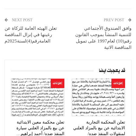
NEXT POST
PREV POST
وافق الصندوق الأجتماعي
تعلن الهيئه العامة للزكاة عن
للتنمية المنشأ بموجب القانون
رغبتها في إنزال المناقصة
رقم(10) لعام1997 على تمويل
العامةرقم(4)لسنة2025م
المناقصة الاتية
قد يعجبك ايضا
إعلانات
إعلانات
تعلن المحكمة التجارية
تعلن محكمة معين الابتدائية
الابتدائية عن بيع بالمزاد العلني
عن بيع بالمزاد العلني سيارة
لمنقولات المنفذ ضده/
المنفذ ضده/ أحمد إبراهيم…