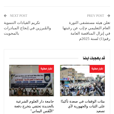
NEXT POST
PREV POST
تعلن هيئه مستشفى الثورة
تكريم القيادات التنموية
العام التعليمي م/إب عن رغبتها
والمُبرزين في إنجاح المبادرات
في إنزال المناقصة العامة
بالمحويت
رقم(1) لسنة 2025م
قد يعجبك ايضا
اخبار محلية
اخبار محلية
مئات الوقفات في صعدة تأكيدًا
جامعة دار العلوم الشرعية
على الثبات والجهوزية لأي
بالحديدة تحتفي بتخرج دفعة
تصعيد
“النَّفَس اليماني”