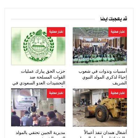
قد يعجبك ايضا
اخبار محلية
اخبار محلية
أمسيات وندوات في شعوب
حزب الحق يبارك عمليات
إحياءً لذكرى المولد النبوي
القوات المسلحة ضد
الشريف
التحشيدات العدو السعودي في
مأرب وحضرموت
اخبار محلية
اخبار محلية
أشغال همدان تنفذ أعمالاً
مديرية الجبين تحتفي بالمولد