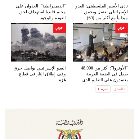
نادي الأسير الفلسطيني: العدو
“الديمقراطية”: العدوان على
الإسرائيلي يعتقل ويحقق
مخيم قلنديا استهداف لحق
ميدانياً مع أكثر من (60)
العودة والوجود…
مواطناً…
-عربي
-عربي
“الأونروا”: أكثر من 48,000
العدو الإسرائيلي يواصل خرق
طفل في الضفة الغربية
وقف إطلاق النار في قطاع
يعتمدون على التعليم الذي…
غزة
السابق
المزيد