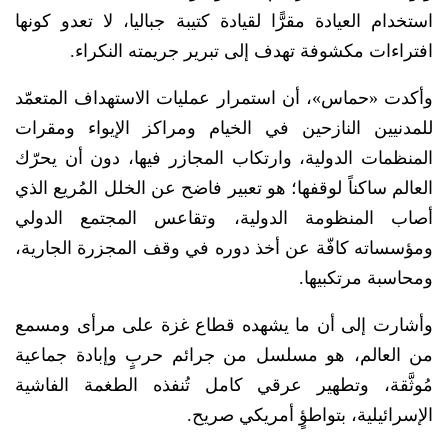
استخدام العيادة مقرًّا لقيادة كتيبة جباليا، لا تعدو كونها
افتراءات مكشوفة تهدف إلى تبرير جريمته النكراء.
وأكدت «حماس»، أن استمرار عمليات الاستهداف المتعمّد
للمدنيين النازحين في الخيام ومراكز الإيواء ومقرات
المنظمات الدولية، وارتكاب المجازر فيها، دون أن يحرّك
العالم ساكناً لوقفها؛ هو تعبير فاضح عن الخلل المُريع الذي
أصاب المنظومة الدولية، وتقاعس المجتمع الدولي
ومؤسساته كافّة عن أخذ دوره في وقف المجزرة الجارية،
ومحاسبة مرتكبيها.
وأشارت إلى أن ما يشهده قطاع غزة على مرأى ومسمع
من العالم، هو مسلسل من جرائم حربٍ وإبادة جماعية
مُوثَّقة، وتطهير عرقي كامل تُنفذه الطغمة الفاشية
الإسرائيلية، بتواطؤٍ أمريكي صريح.