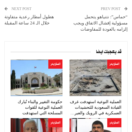
NEXT POST
PREV POST
“حماس”: نتنياهو يتحمل
هطول أمطار رعدية متفاوتة
مسؤولية إفشال الاتفاق ويجب
خلال الـ 24 ساعة المقبلة
إلزامه بالعودة للمفاوضات
قد يعجبك ايضا
السلايدر
السلايدر
العملية النوعية استهدفت غرف
حكومة التغيير والبناء تُبارك
القيادة السعودية للتحشيدات
العملية النوعية للقوات
العسكرية في الرويك والعبر…
المسلحة التي استهدفت
تحشيدات…
السلايدر
السلايدر