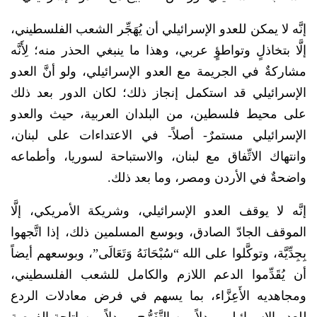
إنَّه لا يمكن للعدو الإسرائيلي أن يُهَجِّر الشعب الفلسطيني،
إلَّا بتخاذلٍ وتواطؤٍ عربي، وهذا ما ينبغي الحذر منه؛ لِأَنَّه
مشاركةٌ في الجريمة مع العدو الإسرائيلي، ولو أنَّ العدو
الإسرائيلي قد استكمل إنجاز ذلك؛ لكان الدور بعد ذلك
على محيط فلسطين، من البلدان العربية، حيث والعدو
الإسرائيلي مستمرٌ- أصلاً- في الاعتداءات على لبنان،
وانتهاك الاتِّفاق مع لبنان، والاستباحة لسوريا، وأطماعه
واضحةٌ في الأردن ومصر، وما بعد ذلك.
إنَّه لا يوقف العدو الإسرائيلي، وشريكة الأمريكي، إلَّا
الموقف الجادّ الصادق، وبوسع المسلمين ذلك، إذا اتَّجهوا
بِجِدِّيَّة، وتوكَّلوا على الله “سُبْحَانَهُ وَتَعَالَى”، وبوسعهم أيضاً
أن يُقَدِّموا الدعم اللازم والكامل للشعب الفلسطيني،
ومجاهديه الأَعِزَّاء، بما يسهم في فرض معادلات الردع