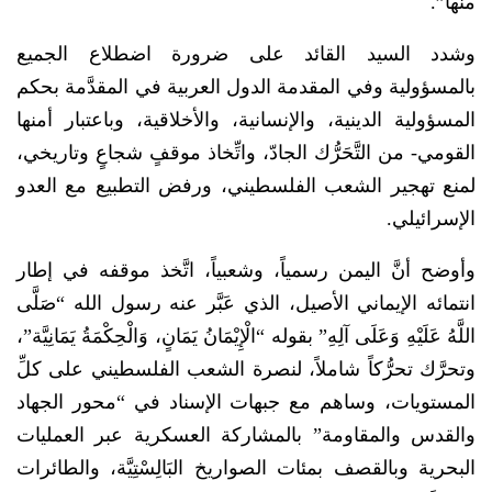
منها”.
وشدد السيد القائد على ضرورة اضطلاع الجميع
بالمسؤولية وفي المقدمة الدول العربية في المقدَّمة بحكم
المسؤولية الدينية، والإنسانية، والأخلاقية، وباعتبار أمنها
القومي- من التَّحَرُّك الجادّ، واتِّخاذ موقفٍ شجاعٍ وتاريخي،
لمنع تهجير الشعب الفلسطيني، ورفض التطبيع مع العدو
الإسرائيلي.
وأوضح أنَّ اليمن رسمياً، وشعبياً، اتَّخذ موقفه في إطار
انتمائه الإيماني الأصيل، الذي عَبَّر عنه رسول الله “صَلَّى
اللَّهُ عَلَيْهِ وَعَلَى آلِهِ” بقوله “الْإِيْمَانُ يَمَانٍ، وَالْحِكْمَةُ يَمَانِيَّة”،
وتحرَّك تحرُّكاً شاملاً، لنصرة الشعب الفلسطيني على كلِّ
المستويات، وساهم مع جبهات الإسناد في “محور الجهاد
والقدس والمقاومة” بالمشاركة العسكرية عبر العمليات
البحرية وبالقصف بمئات الصواريخ البَالِسْتِيَّة، والطائرات