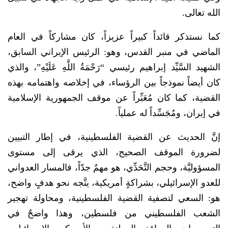
الله تعالى.
كما نستذكر قائداً كبيراً عزيزاً، كان مشاركاً في العام
الماضي في منبر القدس، وهو: الرئيس الإيراني السابق،
الشهيد السَّيِّد إبراهيم رئيسي “رَحْمَةُ اللَّهِ عَلَيْهِ”، والذي
كان أيضاً نموذجاً بين الرؤساء، في إخلاصه واهتمامه بهذه
القضية، كما كان مُعَبِّراً عن موقف الجمهورية الإسلامية
في إيران، ومُجَسِّداً له عملياً.
إنَّ الحديث عن القضية الفلسطينية، في إطار التبيين
لضرورة الموقف الصحيح، الذي يرقى إلى مستوى
المسؤوليَّة، وحجم التَّحَدِّي، هو مهمٌ جدّاً، فالمسار العدواني
للعدو الإسرائيلي، بشراكةٍ أمريكية، يتَّجه نحو هدفٍ واضح،
هو: السعي لتصفية القضية الفلسطينية، ومحاولة تهجير
الشعب الفلسطيني من فلسطين، وهذا واضحٌ في