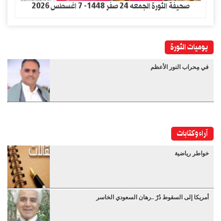
صحيفة الثورة الجمعه 24 صفر 1448- 7 اغسطس 2026
يوميات الثورة
في مِحراب النور الأعظم
آراء وكتابات
خواطر رياضية
أمريكا إلى السقوط دُرْ ..رهان السعودي الخاسر