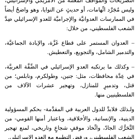
التصريحات والمواقف المعلنة من الأمريكي والإسرائيلي،
وليس مُجَرَّد اتِّهامات، أو حديثٍ عن النوايا، وهو واضحٌ أيضاً
في الممارسات العدوانيَّة والإجراميَّة للعدو الإسرائيلي ضِدَّ
الشعب الفلسطيني، من خلال:
– العدوان المستمر على قطاع غَزَّة، والإبادة الجماعيَّة،
والتدمير الشامل، والتجويع، والتعطيش.
– وكذلك ما يرتكبه العدو الإسرائيلي في الضِّفَّة الغربيَّة،
في عِدَّة محافظات، مثل: جنين، وطولكرم، ونابلس؛ من
قتل، وتدميرٍ للمنازل، وتهجير عشرات الآلاف من
الفلسطينيين منها.
ولـذلك فلابدَّ للدول العربية في المقدَّمة- بحكم المسؤولية
الدينية، والإنسانية، والأخلاقية، وباعتبار أمنها القومي- من
التَّحَرُّك الجادّ، واتِّخاذ موقفٍ شجاعٍ وتاريخي، لمنع تهجير
الشعب الفلسطيني، ورفض التطبيع مع العدو الإسرائيلي.