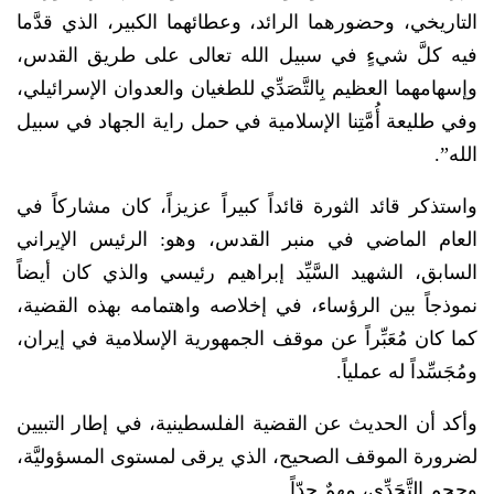
التاريخي، وحضورهما الرائد، وعطائهما الكبير، الذي قدَّما
فيه كلَّ شيءٍ في سبيل الله تعالى على طريق القدس،
وإسهامهما العظيم بِالتَّصَدِّي للطغيان والعدوان الإسرائيلي،
وفي طليعة أُمَّتِنا الإسلامية في حمل راية الجهاد في سبيل
الله”.
واستذكر قائد الثورة قائداً كبيراً عزيزاً، كان مشاركاً في
العام الماضي في منبر القدس، وهو: الرئيس الإيراني
السابق، الشهيد السَّيِّد إبراهيم رئيسي والذي كان أيضاً
نموذجاً بين الرؤساء، في إخلاصه واهتمامه بهذه القضية،
كما كان مُعَبِّراً عن موقف الجمهورية الإسلامية في إيران،
ومُجَسِّداً له عملياً.
وأكد أن الحديث عن القضية الفلسطينية، في إطار التبيين
لضرورة الموقف الصحيح، الذي يرقى لمستوى المسؤوليَّة،
وحجم التَّحَدِّي، مهمٌ جدّاً.