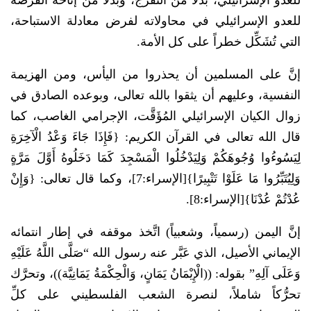
للعدو الإسرائيلي، بدلاً من التَّفَرُّج، وبدلاً من إتاحة الفرصة
للعدو الإسرائيلي في محاولاته لفرض معادلة الاستباحة،
التي تُشَكِّل خطراً على كل الأمة.
إنَّ على المسلمين أن يحذروا من اليأس، ومن الهزيمة
النفسية، وعليهم أن يثقوا بالله تعالى، وبوعده الصادق في
زوال الكيان الإسرائيلي المُؤَقَّت، الإجرامي الغاصب، كما
قال الله تعالى في القرآن الكريم: {فَإِذَا جَاءَ وَعْدُ الْآخِرَةِ
لِيَسُوءُوا وُجُوهَكُمْ وَلِيَدْخُلُوا الْمَسْجِدَ كَمَا دَخَلُوهُ أَوَّلَ مَرَّةٍ
وَلِيُتَبِّرُوا مَا عَلَوْا تَتْبِيرًا}[الإسراء:7]، وكما قال تعالى: {وَإِنْ
عُدْتُمْ عُدْنَا}[الإسراء:8].
إنَّ اليمن (رسمياً، وشعبياً) اتَّخذ موقفه في إطار انتمائه
الإيماني الأصيل، الذي عَبَّر عنه رسول الله “صَلَّى اللَّهُ عَلَيْهِ
وَعَلَى آلِهِ” بقوله: ((الْإِيْمَانُ يَمَانٍ، وَالْحِكْمَةُ يَمَانِيَّة))، وتحرَّك
تحرُّكاً شاملاً، لنصرة الشعب الفلسطيني على كلِّ