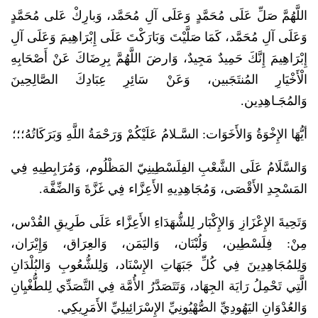
اللَّهُمَّ صَلِّ عَلَى مُحَمَّدٍ وَعَلَى آلِ مُحَمَّد، وَبارِكْ عَلى مُحَمَّدٍ
وَعَلَى آلِ مُحَمَّد، كَمَا صَلَّيْتَ وَبَارَكْتَ عَلَى إِبْرَاهِيمَ وَعَلَى آلِ
إِبْرَاهِيمَ إِنَّكَ حَمِيدٌ مَجِيدٌ، وَارضَ اللَّهُمَّ بِرِضَاكَ عَنْ أَصْحَابِهِ
الْأَخْيَارِ المُنتَجَبين، وَعَنْ سَائِرِ عِبَادِكَ الصَّالِحِينَ
وَالمُجَـاهِدِين.
أيُّهَا الإِخْوَةُ وَالأَخَوَات: السَّـلامُ عَلَيْكُمْ وَرَحْمَةُ اللَّهِ وَبَرَكَاتُهُ؛؛؛
وَالسَّلَامُ عَلَى الشَّعْبِ الفِلَسْطِينِيّ المَظْلُوم، وَمُرَابِطِيهِ فِي
المَسْجِدِ الأَقْصَى، وَمُجَاهِدِيهِ الأَعِزَّاء فِي غَزَّةَ وَالضِّفَّة.
وَتَحِيةَ الإِعْزَازِ وَالإِكْبَار لِلشُّهَدَاءِ الأَعِزَّاء عَلَى طَرِيقِ القُدْس،
مِنْ: فِلَسْطِين، وَلُبْنَان، وَاليَمَن، وَالعِرَاق، وَإِيْرَان،
وَلِلمُجَاهِدِينَ فِي كُلِّ جَبَهَاتِ الإِسْنَاد، وَلِلشُّعُوبِ وَالبُلْدَانِ
الَّتِي تَحْمِلُ رَايَة الجِهَاد، وَتَتَصَدَّرُ الأُمَّة فِي التَّصَدِّي لِلطُّغْيِانِ
وَالعُدْوَانِ اليَهُودِيِّ الصُّهْيُونِيِّ الإِسْرَائِيلِيِّ الأَمَرِيكِي.