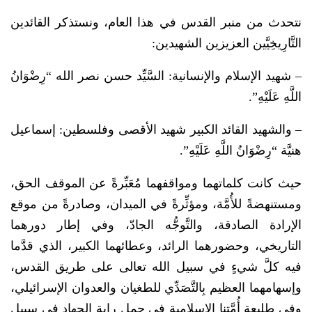
نتحدث من منبر القدس في هذا العام، ونستذكر القائدين
التَّارِيخِيَّين العزيزين الشهيدين:
– شهيد الإسلام والإنسانية: السَّيِّد حسن نصر الله “رِضْوَانُ
اللَّهِ عَلَيْهِ”.
– والشهيد القائد الكبير شهيد الأقصى وفلسطين: إسماعيل
هنيَّة “رِضْوَانُ اللَّهِ عَلَيْهِ”.
حيث كانت كلماتهما ومواقفهما مُعَبِّرةً عن الموقف الحق،
ومستنهضةً للأُمَّة، ومؤثِّرةً في الميدان، وصادرةً من موقع
الإرادة الصادقة، والتَّوجُّه الجادّ، وفي إطار دورهما
التاريخي، وحضورهما الرائد، وعطائهما الكبير، الذي قدَّما
فيه كلَّ شيءٍ في سبيل الله تعالى على طريق القدس،
وإسهامهما العظيم بِالتَّصَدِّي للطغيان والعدوان الإسرائيلي،
وفي طليعة أُمَّتِنا الإسلامية في حمل راية الجهاد في سبيل