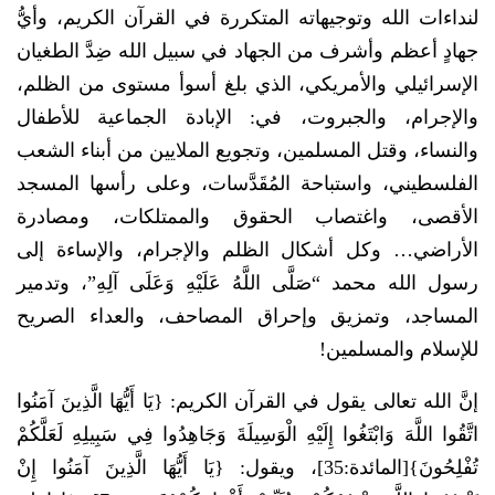
لنداءات الله وتوجيهاته المتكررة في القرآن الكريم، وأيُّ
جهادٍ أعظم وأشرف من الجهاد في سبيل الله ضِدَّ الطغيان
الإسرائيلي والأمريكي، الذي بلغ أسوأ مستوى من الظلم،
والإجرام، والجبروت، في: الإبادة الجماعية للأطفال
والنساء، وقتل المسلمين، وتجويع الملايين من أبناء الشعب
الفلسطيني، واستباحة المُقَدَّسات، وعلى رأسها المسجد
الأقصى، واغتصاب الحقوق والممتلكات، ومصادرة
الأراضي… وكل أشكال الظلم والإجرام، والإساءة إلى
رسول الله محمد “صَلَّى اللَّهُ عَلَيْهِ وَعَلَى آلِهِ”، وتدمير
المساجد، وتمزيق وإحراق المصاحف، والعداء الصريح
للإسلام والمسلمين!
إنَّ الله تعالى يقول في القرآن الكريم: {يَا أَيُّهَا الَّذِينَ آمَنُوا
اتَّقُوا اللَّهَ وَابْتَغُوا إِلَيْهِ الْوَسِيلَةَ وَجَاهِدُوا فِي سَبِيلِهِ لَعَلَّكُمْ
تُفْلِحُونَ}[المائدة:35]، ويقول: {يَا أَيُّهَا الَّذِينَ آمَنُوا إِنْ