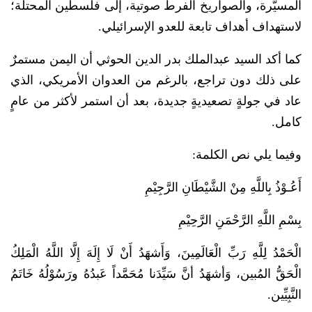
المسيَّرة، والصواريخ الفرط صوتية، إلى فلسطين المحتلة؛
لاستهداف أهداف تابعة للعدو الإسرائيلي.
كما أكد السيد عبدالملك بدر الدين الحوثي أن اليمن مستمرٌ
على ذلك دون تراجع، بالرغم من العدوان الأمريكي، الذي
عاد في جولةٍ تصعيديةٍ جديدة، بعد أن استمر لأكثر من عامٍ
كامل.
وفيما يلي نص الكلمة:
أَعُـوْذُ بِاللَّهِ مِنْ الشَّيْطَانِ الرَّجِيْمِ
بِسْمِ اللَّهِ الرَّحْمَنِ الرَّحِيْمِ
الْحَمْدُ لِلَّهِ رَبِّ الْعَالَمِينَ، وَأَشهَدُ أَنْ لَا إِلَهَ إِلَّا اللَّهُ الْمَلِكُ
الْحَقُّ المُبين، وَأشهَدُ أنَّ سَيِّدَنا مُحَمَّداً عَبدُهُ ورَسُوْلُهُ خَاتَمُ
النَّبِيِّين.