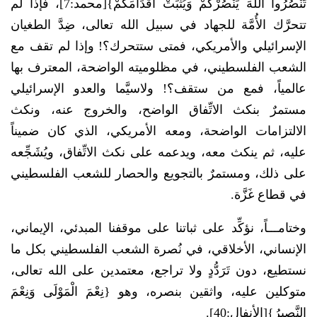
تَنْصُرُوا اللَّهَ يَنْصُرْكُمْ وَيُثَبِّتْ أَقْدَامَكُمْ}[محمد:7]، فإذا لم
تتحرَّك الأُمَّة للجهاد في سبيل الله تعالى، ضِدَّ الطغيان
الإسرائيلي والأمريكي، فمتى ستتحرك؟! وإذا لم تقف مع
الشعب الفلسطيني، في مظلوميته الواضحة، المعترف بها
عالمياً، فمع من ستقف؟! ولاسيَّما والعدو الإسرائيلي
مستمرٌ بنكث الاتِّفاق الواضح، والخروج عنه، ونكث
الالتزامات الواضحة، ومعه الأمريكي، الذي كان ضميناً
عليه، ثم ينكث معه، ويدعمه على نكث الاتِّفاق، ويُشَجِّعه
على ذلك، ومستمرٌ بالتجويع والحصار للشعب الفلسطيني
في قطاع غَزَّة.
وختامـــاً، نؤكِّد على ثباتنا على موقفنا المبدئي، الإيماني،
الإنساني، الأخلاقي، في نُصرة الشعب الفلسطيني بكل ما
نستطيع، دون تَرَدُّدٍ ولا تراجع، معتمدين على الله تعالى،
متوكلين عليه، واثقين بنصره، وهو {نِعْمَ الْمَوْلَى وَنِعْمَ
النَّصِيرُ}[الأنفال:40].