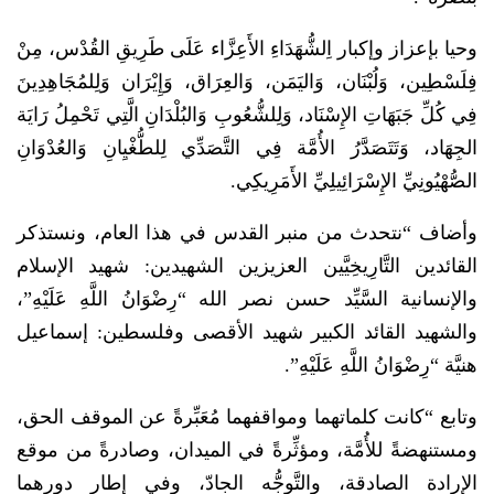
وحيا بإعزاز وإكبار اِلشُّهَدَاءِ الأَعِزَّاء عَلَى طَرِيقِ القُدْس، مِنْ
فِلَسْطِين، وَلُبْنَان، وَاليَمَن، وَالعِرَاق، وَإِيْرَان وَلِلمُجَاهِدِينَ
فِي كُلِّ جَبَهَاتِ الإِسْنَاد، وَلِلشُّعُوبِ وَالبُلْدَانِ الَّتِي تَحْمِلُ رَايَة
الجِهَاد، وَتَتَصَدَّرُ الأُمَّة فِي التَّصَدِّي لِلطُّغْيِانِ وَالعُدْوَانِ
الصُّهْيُونِيِّ الإِسْرَائِيلِيِّ الأَمَرِيكِي.
وأضاف “نتحدث من منبر القدس في هذا العام، ونستذكر
القائدين التَّارِيخِيَّين العزيزين الشهيدين: شهيد الإسلام
والإنسانية السَّيِّد حسن نصر الله “رِضْوَانُ اللَّهِ عَلَيْهِ”،
والشهيد القائد الكبير شهيد الأقصى وفلسطين: إسماعيل
هنيَّة “رِضْوَانُ اللَّهِ عَلَيْهِ”.
وتابع “كانت كلماتهما ومواقفهما مُعَبِّرةً عن الموقف الحق،
ومستنهضةً للأُمَّة، ومؤثِّرةً في الميدان، وصادرةً من موقع
الإرادة الصادقة، والتَّوجُّه الجادّ، وفي إطار دورهما