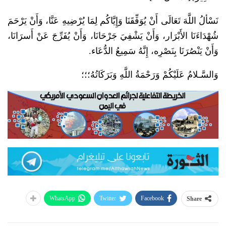
نَسْألُ اللَّهَ تَعَالَى أَنْ يُوَفِّقَنَا وَإِيَّاكُم لِمَا يُرْضِيهِ عَنَّا، وَأَنْ يَرْحَمَ
شُهْدَاءَنَا الأَبْرَار، وَأَنْ يَشْفِيَ جَرْحَانَا، وَأَنْ يُفَرِّجَ عَنْ أَسرَانَا،
وَأَنْ يَنْصُرَنَا بِنَصْرِه، إِنَّهُ سَمِيعُ الدُّعَاء.
وَالسَّـلامُ عَلَيْكُمْ وَرَحْمَةُ اللَّهِ وَبَرَكَاتُهُ؛؛؛
WhatsApp
Twitter
Facebook
Share