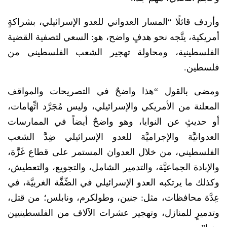
وأردف قائلًا “المسار العدواني للعدو الإسرائيلي، بشراكةٍ
أمريكية، يتَّجه نحو هدفٍ واضح، هو: السعي لتصفية القضية
الفلسطينية، ومحاولة تهجير الشعب الفلسطيني من
فلسطين.
ومضى بالقول “هذا واضحٌ في التصريحات والمواقف
المعلنة من الأمريكي والإسرائيلي، وليس مُجَرَّد اتِّهامات،
أو حديثٍ عن النوايا، وهو واضحٌ أيضاً في الممارسات
العدوانيَّة والإجراميَّة للعدو الإسرائيلي ضِدَّ الشعب
الفلسطيني، من خلال العدوان المستمر على قطاع غَزَّة،
والإبادة الجماعيَّة، والتدمير الشامل، والتجويع، والتعطيش،
وكذلك ما يرتكبه العدو الإسرائيلي في الضِّفَّة الغربيَّة، في
عِدَّة محافظات، مثل: جنين، وطولكرم، ونابلس؛ من قتل،
وتدميرٍ للمنازل، وتهجير عشرات الآلاف من الفلسطينيين