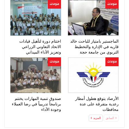
منوعات
منوعات
الماجستير بامتياز للباحث خالد
اختتام دورة لتأهيل قيادات
قاريه في الإدارة والتخطيط
الاتحاد التعاوني الزراعي
التربوي من جامعة حجة
وتعزيز الأداء الميداني
منوعات
منوعات
الأرصاد يتوقع هطول أمطار
صندوق تنمية المهارات يختتم
رعدية متفرقة على عدة
برنامجاً تدريبياً في رضا العملاء
محافظات
وجودة الأداء
السابق
المزيد