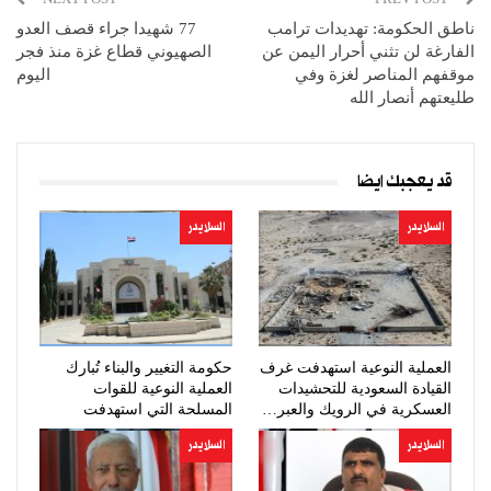
ناطق الحكومة: تهديدات ترامب
77 شهيدا جراء قصف العدو
الفارغة لن تثني أحرار اليمن عن
الصهيوني قطاع غزة منذ فجر
موقفهم المناصر لغزة وفي
اليوم
طليعتهم أنصار الله
قد يعجبك ايضا
السلايدر
السلايدر
العملية النوعية استهدفت غرف
حكومة التغيير والبناء تُبارك
القيادة السعودية للتحشيدات
العملية النوعية للقوات
العسكرية في الرويك والعبر…
المسلحة التي استهدفت
تحشيدات…
السلايدر
السلايدر