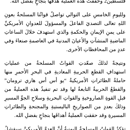
فلسطين2 وحققتْ هذه العمليةُ هدفَها بنجاحٍ بفضل الله.
ولليومِ الخامسِ على التوالي تواصلُ قواتُنا المسلحةُ بعونِ
اللهِ تعالى التصديَ الفاعلَ والمسؤولَ للعدوانِ الأمريكيِّ
على يمنِ الإيمانِ والحكمةِ والذي استهدفَ خلالَ الساعاتِ
الماضيةِ المنشآتِ والأعيانَ المدنيةَ في العاصمةِ صنعاءَ وفي
عددٍ من المحافظاتِ الأخرى.
ونتيجةً لذلكَ صعّدتِ القواتُ المسلحةُ من عملياتِ
استهدافِ القطعِ الحربيةِ المعاديةِ في البحرِ الأحمرِ منها
حاملةُ الطائراتِ الأمريكيةُ “يو أس أس هاري ترومان”
والقطعُ الحربيةُ التابعةُ لها وقد تم تنفيذُ هذه العمليةُ من
قبلِ القوةِ الصاروخيةِ والقواتِ البحريةِ وسلاحِ الجوِّ المسيرِ
وذلكَ بعددٍ من الصواريخِ الباليستيةِ والمجنحةِ والطائراتِ
المسيرةِ وقد حققتِ العمليةُ أهدافَها بنجاحٍ بفضلِ الله.
تؤكدُ القواتُ المسلحةُ اليمنيةُ أنَّ العدوَّ الأمريكيَّ سيفشلُ