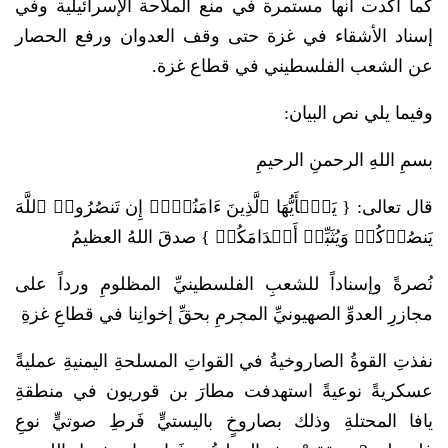
كما أكدت أنها مستمرة في منع الملاحة الإسرائيلية وفي
إسناد الأشقاء في غزة حتى وقف العدوان ورفع الحصار
عن الشعب الفلسطيني في قطاع غزة.
وفيما يلي نص البيان:
بسمِ اللهِ الرحمنِ الرحيمِ
قال تعالى: { یَـٰۤأَیُّهَا ٱلَّذِینَ ءَامَنُوۤا۟ إِن تَنصُرُوا۟ ٱللَّهَ
یَنصُرۡكُمۡ وَیُثَبِّتۡ أَقۡدَامَكُمۡ } صدقَ اللهُ العظيمُ
نُصرةً وإسناداً للشعبِ الفلسطينيِّ المظلومِ ورداً على
مجازرِ العدوِّ الصهيونيِّ المجرمِ بحقِّ إخوانِنا في قطاعِ غزةِ
نفذتِ القوةُ الصاروخيةُ في القواتِ المسلحةِ اليمنيةِ عمليةً
عسكريةً نوعيةً استهدفت مطارَ بن قوريون في منطقةِ
يافا المحتلةِ وذلك بصاروخٍ باليستيٍّ فَرطِ صوتيٍّ نوعِ