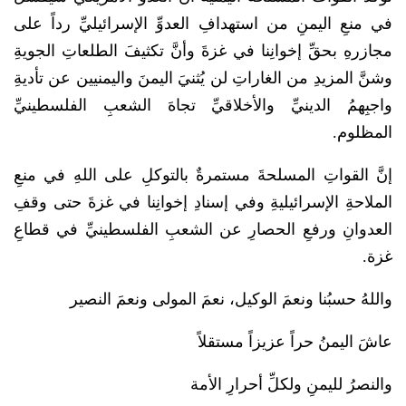
في منعِ اليمنِ من استهدافِ العدوِّ الإسرائيليِّ رداً على
مجازرهِ بحقِّ إخوانِنا في غزةَ وأنَّ تكثيفَ الطلعاتِ الجويةِ
وشنَّ المزيدِ من الغاراتِ لن يُثنيَ اليمنَ واليمنيين عن تأديةِ
واجبِهمُ الدينيِّ والأخلاقيِّ تجاهَ الشعبِ الفلسطينيِّ
المظلوم.
إنَّ القواتِ المسلحةَ مستمرةٌ بالتوكلِ على اللهِ في منعِ
الملاحةِ الإسرائيليةِ وفي إسنادِ إخوانِنا في غزةَ حتى وقفِ
العدوانِ ورفعِ الحصارِ عن الشعبِ الفلسطينيِّ في قطاعِ
غزة.
واللهُ حسبُنا ونعمَ الوكيل، نعمَ المولى ونعمَ النصير
عاشَ اليمنُ حراً عزيزاً مستقلاً
والنصرُ لليمنِ ولكلِّ أحرارِ الأمة