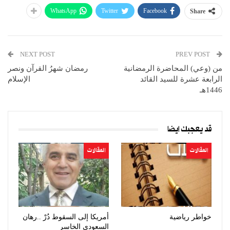
WhatsApp
Twitter
Facebook
Share
NEXT POST
PREV POST
من (وعي) المحاضرة الرمضانية
رمضان شهرُ القرآن ونصر
الرابعة عشرة للسيد القائد
الإسلام
1446هـ
قد يعجبك ايضا
المقالات
المقالات
خواطر رياضية
أمريكا إلى السقوط دُرْ ..رهان
السعودي الخاسر