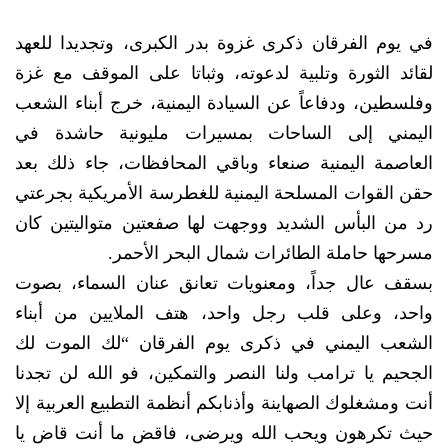
في يوم الفرقان ذكرى غزوة بدر الكبرى، وتجديدا للعهد
لقائد الثورة وتلبية لدعوته، وثباتا على الموقف مع غزة
وفلسطين، ودفاعاً عن السيادة اليمنية، خرج أبناء الشعب
اليمني إلى الساحات بمسيرات مليونية حاشدة في
العاصمة اليمنية صنعاء وباقي المحافظات، جاء ذلك بعد
حقن القوات المسلحة اليمنية للغطرسة الأمريكية بجرعتي
رد من البأس الشديد ووجهت لها صفعتين متواليتين كان
مسرحها حاملة الطائرات شمال البحر الأحمر.
بسقف عال جداً، ومعنويات تعانق عنان السماء، بصوت
واحد، وعلى قلب رجل واحد، هتف الملايين من أبناء
الشعب اليمني في ذكرى يوم الفرقان “لك الموت لك
الجحيم يا ترامب ولنا النصر والتمكين، فو الله لن تجدنا
أنت ومشغلوك الصهاينة وأذنابكم أنظمة التطبيع العربية إلا
حيث تكرهون ويحب الله ويرضى، فاقض ما أنت قاض يا