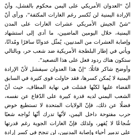
أنّ “العدوان الأمريكي على اليمن محكوم بالفشل، وأنّ
الإرادة اليمنية لن تُكسر رغم الغارات المكثفة”، ورأى أنّ
“شنّ الجيش الأمريكي عشرات الغارات على المدن
اليمنية، خلال اليومين الماضيين، ما أدى إلى استشهاد
وإصابة العشرات من المدنيين، يُمثّل عدوانًا سافرًا ومُدانًا،
ويأتي في إطار البلطجة الأمريكية ضد شعب حر، وبالتالي
ستكون هناك ردود فعل على هذا التصعيد”.
وأوضح شاكر قائلًا: “إنّ هذا العدوان سيفشل لأنّ الإرادة
اليمنية لا يُمكن كسرها، فقد حاولت قوى كثيرة في السابق
القضاء عليها لكنّها فشلت في نهاية المطاف، حيث أنّ
الشعب اليمني لديه قدرة كبيرة على الدّفاع عن نفسه،
فضلًا عن ذلك، فإنّ الولايات المتحدة لا تستطيع خوض
حرب مفتوحة داخل اليمن، لأنّها تدرك أنّها تُواجه شعبًا
شُجاعًا لا يُقهر، ولذلك فإنّ الغارات الجوية رغم قدرتها
على تدمير أحياء وإصابة المدنيين، لن تنجح في كسر إرادة