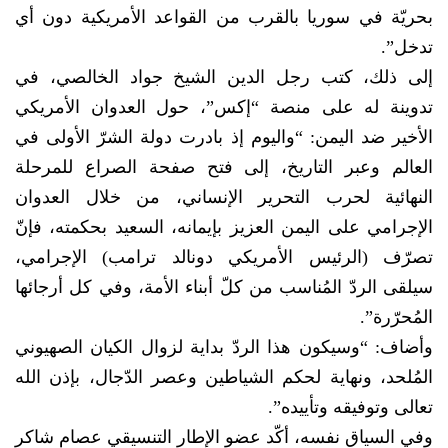
بحريّة في سوريا بالقرب من القواعد الأمريكية دون أي
تدخل”.
إلى ذلك، كتب رجل الدين الشيخ جواد الخالصي، في
تدوينة له على منصة “إكس”، حول العدوان الأمريكي
الأخير ضد اليمن: “واليوم إذ بادرت دولة الشرّ الأولى في
العالم وعبر التاريخ، إلى فتح صفحة الصراع للمرحلة
النهائية لحرب التحرير الإنساني، من خلال العدوان
الإجرامي على اليمن العزيز بإيمانه، السعيد بحكمته، فإنّ
تصرّف (الرئيس الأمريكي دونالد ترامب) الإجرامي،
سيلقى الردّ المُناسب من كلّ أبناء الأمة، وفي كل أرجائها
المُحرّرة”.
وأضاف: “وسيكون هذا الردّ بداية لزوال الكيان الصهيوني
المُلحد، ونهاية لحكم الشياطين وعصر الدّجال، بإذن الله
تعالى وتوفيقه وتأييده”.
وفي السياق نفسه، أكّد عضو الإطار التنسيقي عصام شاكر