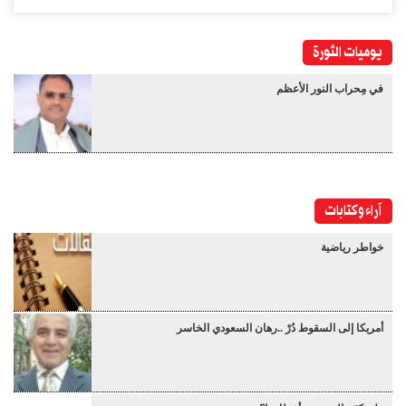
يوميات الثورة
في مِحراب النور الأعظم
آراء وكتابات
خواطر رياضية
أمريكا إلى السقوط دُرْ ..رهان السعودي الخاسر