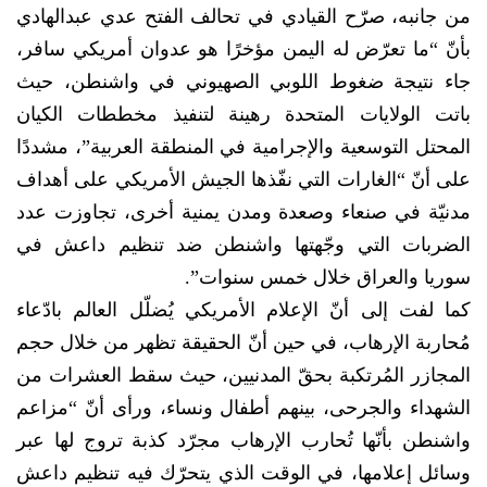
من جانبه، صرّح القيادي في تحالف الفتح عدي عبدالهادي
بأنّ “ما تعرّض له اليمن مؤخرًا هو عدوان أمريكي سافر،
جاء نتيجة ضغوط اللوبي الصهيوني في واشنطن، حيث
باتت الولايات المتحدة رهينة لتنفيذ مخططات الكيان
المحتل التوسعية والإجرامية في المنطقة العربية”، مشددًا
على أنّ “الغارات التي نفّذها الجيش الأمريكي على أهداف
مدنيّة في صنعاء وصعدة ومدن يمنية أخرى، تجاوزت عدد
الضربات التي وجّهتها واشنطن ضد تنظيم داعش في
سوريا والعراق خلال خمس سنوات”.
كما لفت إلى أنّ الإعلام الأمريكي يُضلّل العالم بادّعاء
مُحاربة الإرهاب، في حين أنّ الحقيقة تظهر من خلال حجم
المجازر المُرتكبة بحقّ المدنيين، حيث سقط العشرات من
الشهداء والجرحى، بينهم أطفال ونساء، ورأى أنّ “مزاعم
واشنطن بأنّها تُحارب الإرهاب مجرّد كذبة تروج لها عبر
وسائل إعلامها، في الوقت الذي يتحرّك فيه تنظيم داعش