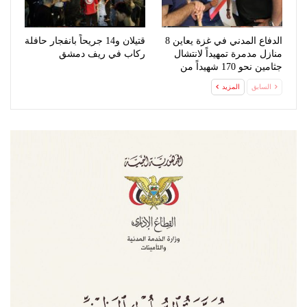
الدفاع المدني في غزة يعاين 8
قتيلان و14 جريحاً بانفجار حافلة
منازل مدمرة تمهيداً لانتشال
ركاب في ريف دمشق
جثامين نحو 170 شهيداً من
تحت…
السابق
المزيد