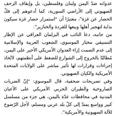
عدوانه ضدّ اليمن ولبنان وفلسطين، بل وإيقاف الزحف
الصهيوني إلى الأراضي السورية، كما أدعوهم إلى فكّ
الحصار عن غزة”، معتبرًا أن “استمرار حصار غزة سيكون
بداية لتهجير أهلها وبيعها للقردة والخنازير”.
من جانبه، دعا النائب في البرلمان العراقي عن الإطار
التنسيقي مختار الموسوي، الشعوب العربية والإسلامية
إلى عدم الصمت إزاء العدوان الأمريكي الأخير على اليمن،
مُطالبًا بالخروج إلى الشوارع للضغط على أنظمتهم، لاتّخاذ
إجراءات وقرارات لها تأثير مباشر على الولايات المتحدة
الأمريكية والكيان الصهيوني.
وفي تصريحات صحفية، قال الموسوي: “إنّ الضربات
الصاروخية والطيران الحربي الأمريكي على الأعيان
المدنية في محافظات عدّة باليمن، هي جزء من مسلسل
كبير وواسع يمتدّ إلى كلّ بلد عربي ومسلم، لأجل الرّضوخ
للآلة الصهيونية والأمريكية”.