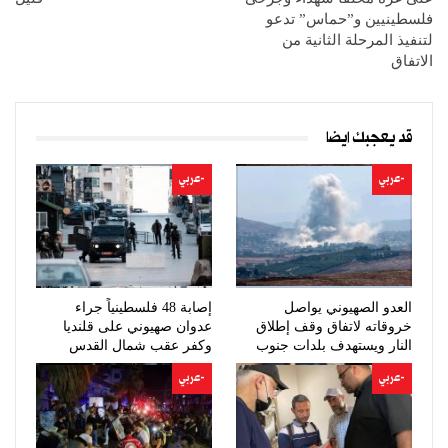
فلسطينيين و”حماس” تدعو
لتنفيذ المرحلة الثانية من
الاتفاق
قد يعجبك ايضا
-عربي
-عربي
العدو الصهيوني يواصل
إصابة 48 فلسطينياً جراء
خروقاته لاتفاق وقف إطلاق
عدوان صهيوني على قلنديا
النار ويستهدف بلدات جنوب
وكفر عقب شمال القدس
لبنان
-عربي
-عربي