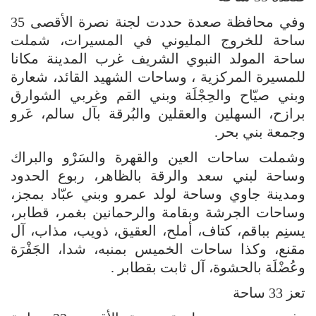
وفي محافظة صعدة حددت لجنة نصرة الأقصى 35
ساحة للخروج المليوني في المسيرات، شملت
ساحة المولد النبوي الشريف غرب المدينة مكانا
للمسيرة المركزية ، وساحات الشهيد القائد، شعارة
وبني صيّاح والحِجْلَة وبني القم وغربي الشوارق
برازح، السهلين والعقلين والبُرقة بآل سالم، عَرو
وجمعة بني بحر.
وشملت ساحات العين والقهرة والسَرْو والبراك
وساحة لبني سعد والرقة بالظاهر، ربوع الحدود
ومدينة جاوي وساحة لولد عمرو وبني عبّاد بمجز،
وساحات الجرشة وبقامة والرحمانين بغمر، قطابر،
يسنِم بباقم، كتاف، أملح، العقيق، ذويب، مذاب، آل
مقنع، وكذا ساحات الخميس بمنبه، شدا، الجَفْرَة
وعُضْلَة بالحشوة، آل ثابت بقطابر .
تعز 33 ساحة