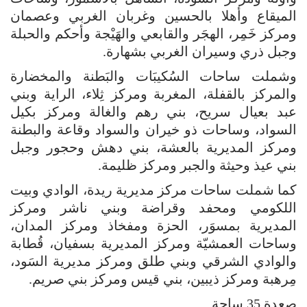
الميقاع وأهلا بالحسين وغربان الغربي وعصمان
ومركز خَمِر، الهجَر والقابعي والهَيْجة وأحكم والحبلة
وجبل ذري وسيران الغربي بشهارة.
وشملت ساحات السُكيبَات والبَطنة والمخضارة
والمركز بالقفلة، المغربة ومركز ثِلاء، الراية وبني
عبد بعيال سريح، بني رهم والغالة ومركز بكيل
السواد، وساحات ذو خيران والسواد وقاعة والبطنة
ومركز المديرية بالعشة، بني دهش وحجور وجبل
بني عيذ وحيثة والجبر ومركز ظليمة.
كما شملت ساحات مركز مديرية ريدة، الوادي وبيت
اللكومي ومحفد وقراضة وبني ناشر ومركز
المديرية بمسوَر، الحزة ومفخاذ ومركز المدان،
وساحات العمشيّة ومركز المديرية بسفيان، قُطابة
والوادي الشرقي وبني طلق ومركز مديرية السَود،
مِرهبة ومركز ذيبين، بني قيس ومركز بني صريم.
صعدة 35 ساحة