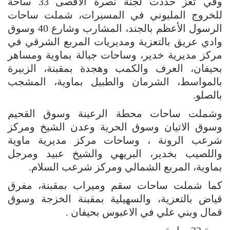
وفي تعز حددت لجنة نصرة الأقصى 33 ساحة
للخروج المليوني في المسيرات، شملت ساحات
الرسول الأعظم بالجند، المشارب وشارع 40 وسوق
وادي عريق بالتعزية ومديريات المربع الشرقي في
مركز مديرية خدير، وساحات جبالة بماوية ومساهر
بحيفان، العرف والكمب وهجدة بمقبنة، الزبيرة
بالمواسط، الشرمان والطبيل بماوية، المشجب
بالصلو.
وشملت ساحات محطة الرعينة وسوق القحيم
وسوق الاتيان وسوق الحرية وعدن الشيخ ومركز
شرعب الرونة ، وساحات مركز مديرية ماوية
واللصيب بخدير، البريهي والشيخ عبيد ومرجل
بماوية، المربع الشمالي ومركز شرعب السلام.
كما شملت ساحات سقم وميراب بمقبنة، مفرق
قياض بالتعزية، والسهيلية بمقبنة الخزجة وسوق
قمال وبني علي في الاعبوس بحيفان .