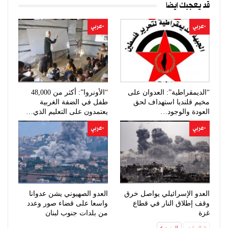
قد يعجبك ايضا
-عربي
-عربي
“الديمقراطية”: العدوان على
“الأونروا”: أكثر من 48,000
مخيم قلنديا استهداف لحق
طفل في الضفة الغربية
العودة والوجود…
يعتمدون على التعليم الذي…
-عربي
-عربي
العدو الإسرائيلي يواصل خرق
العدو الصهيوني يشن عدوانا
وقف إطلاق النار في قطاع
واسعا على قضاء صور وعدد
غزة
من بلدات جنوب لبنان
السابق
المزيد