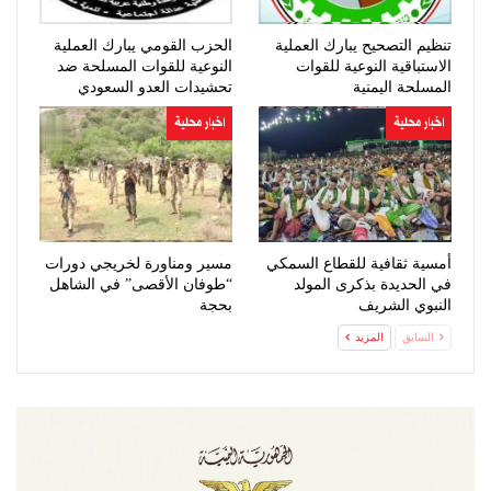
تنظيم التصحيح يبارك العملية
الحزب القومي يبارك العملية
الاستباقية النوعية للقوات
النوعية للقوات المسلحة ضد
المسلحة اليمنية
تحشيدات العدو السعودي
اخبار محلية
اخبار محلية
أمسية ثقافية للقطاع السمكي
مسير ومناورة لخريجي دورات
في الحديدة بذكرى المولد
“طوفان الأقصى” في الشاهل
النبوي الشريف
بحجة
السابق
المزيد