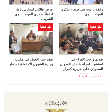
وقفة تربوية في صنعاء بذكرى
عرض طلابي لمدارس ذمار
المولد النبوي
احتفاءً بذكرى المولد النبوي
الشريف
اخبار محلية
اخبار محلية
تقديم واجب العزاء في
تفقد سير العمل في مكتب
استشهاد امرأة بقصف العدوان
وزارة الشؤون الاجتماعية بذمار
السعودي على جزيرة كمران
السابق
المزيد