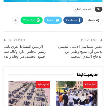
#محافظة_الضالع
WhatsApp
Twitter
Facebook
Share
NEXT POST
PREV POST
عضو السياسي الأعلى النعيمي
الرئيس المشاط يعزي نائب
يدشن أول منتج وطني من
رئيس مجلس إدارة وكالة سبأ
الدجاج البلدي المجمد
حمود الحشف في وفاة والده
قد يعجبك ايضا
اخبار محلية
اخبار محلية