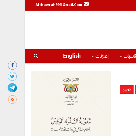
Althawrah99@gmail.com
اسبات
إعلانات
English
تويتر