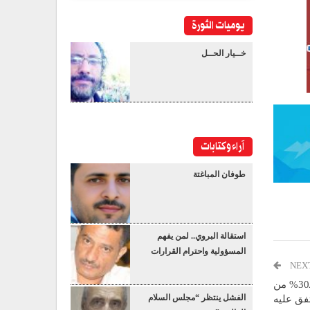
يوميات الثورة
خــيار الحــل
آراء وكتابات
طوفان المباغتة
استقالة البروي.. لمن يفهم
المسؤولية واحترام القرارات
NEX
معروف: المساعدات التي دخلت إلى غزة لم تتجاوز الـ30% من
الفشل ينتظر “مجلس السلام
فق عليه