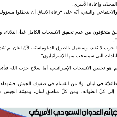
لمحدّد، وإعادة الأسرى.
اجتماعي والبيئي، أنّه على “رعاة الاتفاق أن يتحمّلوا مسؤولي
نحنُ متخوّفون من عدم تحقيق الانسحاب الكامل غداً، الثلاثاء،
.
حرب لا يُفيد، وسنعمل بالطرق الدبلوماسيّة، لأنّ لبنان لم يَعُ
بلدات التي سينسحب منها الإسرائيليون”.
لمهم هو تحقيق الانسحاب الإسرائيلي، أما سلاح حزب الله فيأ
نة طائفيّة في لبنان، ولا من انقسام في صفوف الجيش. فشهداء
 إلى كلّ الطوائف ومن كلّ مناطقِ لبنان، ومهمّة الجيش م