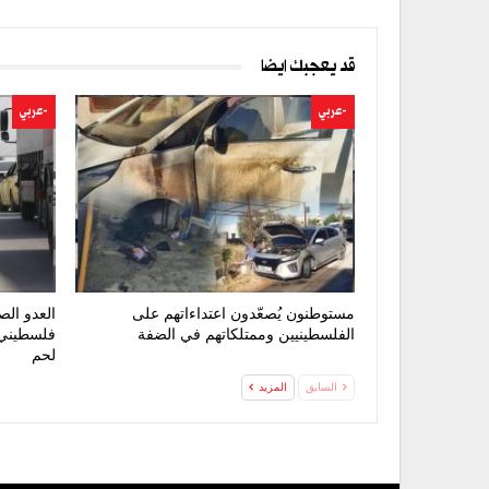
قد يعجبك ايضا
-عربي
-عربي
مستوطنون يُصعّدون اعتداءاتهم على
العدو الص
الفلسطينيين وممتلكاتهم في الضفة
فلسطيني 
لحم
السابق
المزيد