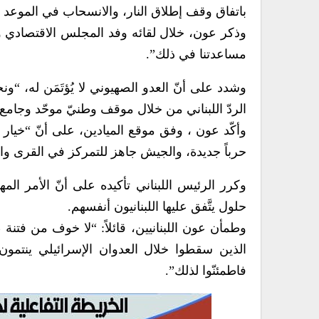
باتفاق وقف إطلاق النار، والانسحاب في الموعد ا
وذكر عون، خلال لقائه وفد المجلس الاقتصادي وال
مساعدتنا في ذلك”.
وشدد على أنّ العدو الصهيوني لا يُؤتَمَن له، “و
الردّ اللبناني من خلال موقف وطنيّ موحّد وجامع”
وأكّد عون ، وفق موقع الميادين، على أنّ “خيار ال
حرباً جديدة، والجيش جاهز للتمركز في القرى وال
وكرر الرئيس اللبناني تأكيده على أنّ الأمر ا
حلول يتَّفق عليها اللبنانيون أنفسهم.
وطمأن عون اللبنانيين، قائلاً: “لا خوف من فت
الذين سقطوا خلال العدوان الإسرائيلي ينتمون
فاطمئنّوا لذلك”.