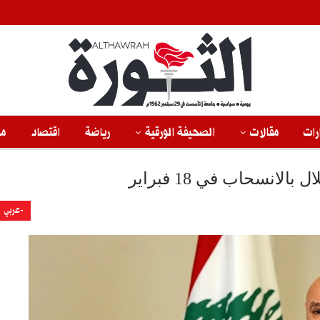
رات
مقالات
الصحيفة الورقية
رياضة
اقتصاد
من
الانسحاب في 18 فبراير
-عربي