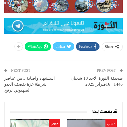
WhatsApp
Twitter
Facebook
Share
NEXT POST
PREV POST
صحيفة الثورة الاحد 18 شعبان
استشهاد واصابة 3 من عناصر
1446 _16فبراير 2025
شرطة غزة بقصف العدو
الصهيوني لرفح
قد يعجبك ايضا
-عربي
-عربي