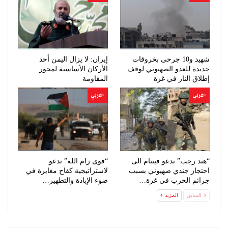
شهيد و10 جرحى بخروقات
إيران: لا يزال اليمن أحد
جديدة للعدو الصهيوني لوقف
الأركان الأساسية لمحور
إطلاق النار في غزة
المقاومة
-عربي
-عربي
“هند رجب” تدعو فيتنام الى
“قوى رام الله” تدعو
احتجاز جندي صهيوني بسبب
لاستراتيجية كفاح مغايرة في
جرائم الحرب في غزة…
ضوء الإبادة والتطهير…
السابق
المزيد