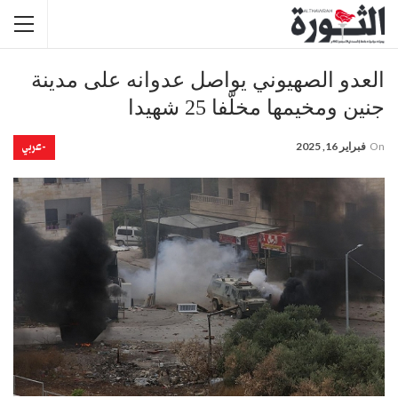
العدو الصهيوني يواصل عدوانه على مدينة
جنين ومخيمها مخلّفا 25 شهيدا
-عربي
On
فبراير 16, 2025