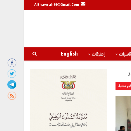
Althawrah99@gmail.com
اسبات
إعلانات
English
د
بار محلية