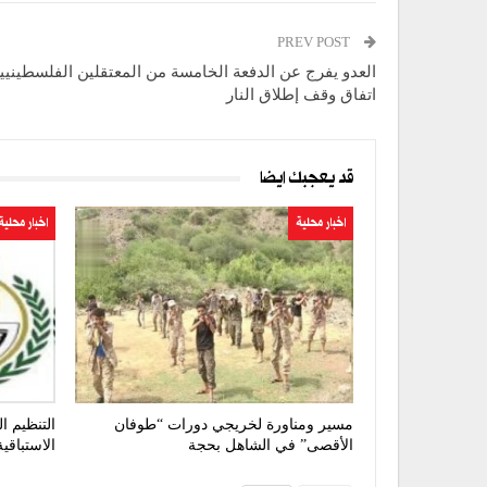
PREV POST
العدو يفرج عن الدفعة الخامسة من المعتقلين الفلسطيني
اتفاق وقف إطلاق النار
قد يعجبك ايضا
اخبار محلية
اخبار محلية
مسير ومناورة لخريجي دورات “طوفان
التنظيم ا
الأقصى” في الشاهل بحجة
الاستباقي