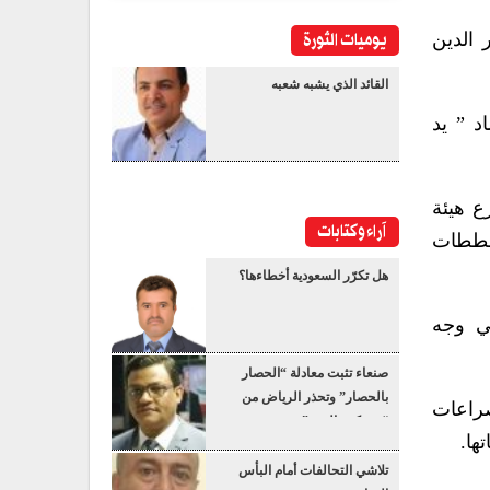
يوميات الثورة
 الدين
القائد الذي يشبه شعبه
د ” يد
ع هيئة
آراء وكتابات
مخططات
هل تكرّر السعودية أخطاءها؟
ي وجه
صنعاء تثبت معادلة “الحصار
بالحصار” وتحذر الرياض من
صراعات
“عسكرة البحر”
ها.
تلاشي التحالفات أمام البأس