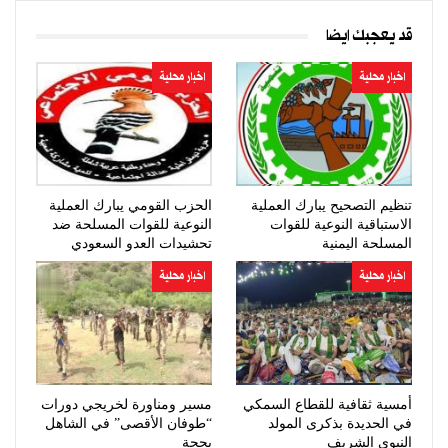
قد يعجبك ايضا
اخبار محلية
اخبار محلية
تنظيم التصحيح يبارك العملية
الحزب القومي يبارك العملية
الاستباقية النوعية للقوات
النوعية للقوات المسلحة ضد
المسلحة اليمنية
تحشيدات العدو السعودي
اخبار محلية
اخبار محلية
أمسية ثقافية للقطاع السمكي
مسير ومناورة لخريجي دورات
في الحديدة بذكرى المولد
“طوفان الأقصى” في الشاهل
النبوي الشريف
بحجة