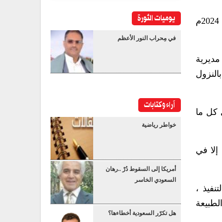
يوميات الثورة
ووافقوا على تقرير لجنة التحليل والتقييم الفني والمالي للعطاءات المقدمة للمناقصة المحدودة رقم 1 لسنة 2024م
في مِحراب النور الأعظم
سبطان مديرية
النزول
آراء وكتابات
 كل ما
خواطر رياضية
إلا في
أمريكا إلى السقوط دُرْ ..رهان
السعودي الخاسر
نفيذ ،
لطبيعة
هل تكرّر السعودية أخطاءها؟