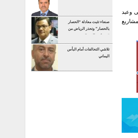
ى وعبد
مشاريع
صنعاء تثبت معادلة “الحصار
بالحصار” وتحذر الرياض من
“عسكرة البحر”
تلاشي التحالفات أمام البأس
اليماني