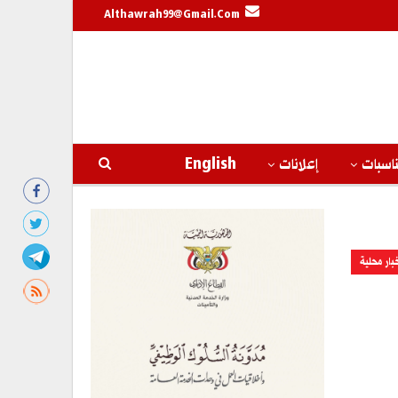
Althawrah99@gmail.com
اسبات
إعلانات
English
بار محلية