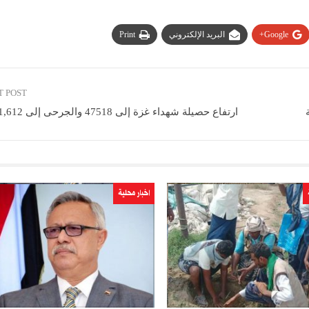
Google+
البريد الإلكتروني
Print
T POST
ارتفاع حصيلة شهداء غزة إلى 47518 والجرحى إلى 111,612إصابة
اخبار محلية