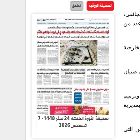
الصحيفة الورقية
الملحق
جائفي،
عدد من
خارجية
 ضبيان
وترميم
مديرية
صحيفة الثورة الجمعه 24 صفر 1448- 7
اغسطس 2026
ن التي