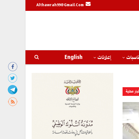
Althawrah99@gmail.com
اسبات
إعلانات
English
بار محلية