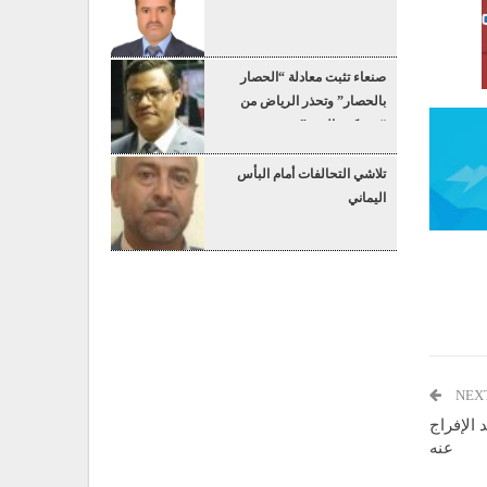
صنعاء تثبت معادلة “الحصار
بالحصار” وتحذر الرياض من
“عسكرة البحر”
تلاشي التحالفات أمام البأس
اليماني
NEX
 الإفراج
عنه