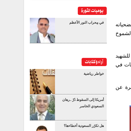
يوميات الثورة
في مِحراب النور الأعظم
ضحياته
الشموخ
للشهيد
آراء وكتابات
ثبات في
خواطر رياضية
برة عن
أمريكا إلى السقوط دُرْ ..رهان
السعودي الخاسر
هل تكرّر السعودية أخطاءها؟