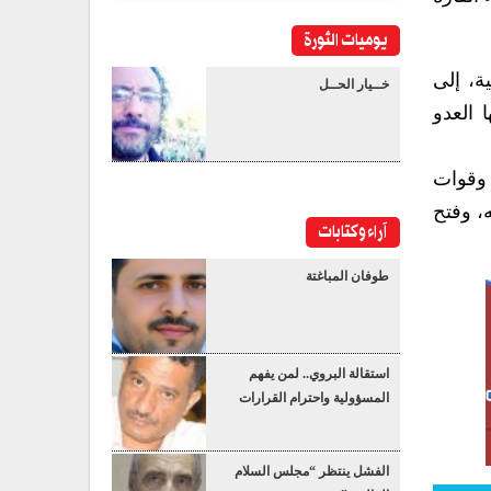
يوميات الثورة
ة، إلى
خــيار الحــل
 العدو
 وقوات
، وفتح
آراء وكتابات
طوفان المباغتة
استقالة البروي.. لمن يفهم
المسؤولية واحترام القرارات
الفشل ينتظر “مجلس السلام