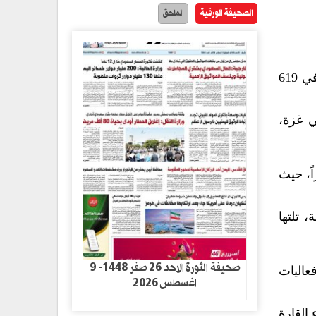
الصحيفة الورقية
الملحق
أعلن المركز الأوروبي الفلسطيني للإعلام، اليوم الثلاثاء، أنه رصد أكثر من 30 ألف مظاهرة وفعالية نُظمت في 619
ي غزة،
اليات في كافة العواصم والمدن الأوروبية على مدار 15 شهراً، حيث
فة للفعاليات، حيث شهدت 4665 مظاهرة وفعالية في 122 مدينة، تلتها
صحيفة الثورة الاحد 26 صفر 1448- 9
ولندا فعاليات
اغسطس 2026
القارة