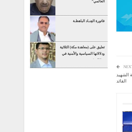
العالمي”
فاتورة العِنـاد الباهظـة
تعليق على (معاهدة مكة) الثلاثية
ودلالاتها السياسية والأمنية في
هذا التوقيت
NEX
 الشهيد
القائد