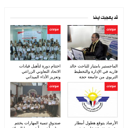
قد يعجبك ايضا
منوعات
منوعات
الماجستير بامتياز للباحث خالد
اختتام دورة لتأهيل قيادات
قاريه في الإدارة والتخطيط
الاتحاد التعاوني الزراعي
التربوي من جامعة حجة
وتعزيز الأداء الميداني
منوعات
منوعات
الأرصاد يتوقع هطول أمطار
صندوق تنمية المهارات يختتم