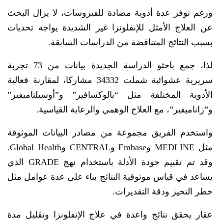
ورغم توفر عدة أدوية مضادة للفيروسات، لا يزال البحث
عن العلاج الأمثل للإنفلونزا غير الشديدة يواجه تحديات
بسبب النتائج المتناقضة من الدراسات السابقة.
لذا، جمع باحثو الدراسة الجديدة بيانات من 73 تجربة
سريرية عشوائية شملت 34332 مشاركا، لمقارنة فعالية
الأدوية المختلفة مثل “بالوكسافير” و”أوسيلتاميفير”
و”زاناميفير”، مع العلاج الوهمي والرعاية القياسية.
واستخدم الفريق مجموعة من مصادر البيانات الموثوقة
مثل MEDLINE وEmbase وCENTRAL وGlobal Health.
وقد تم تقييم جودة الأدلة باستخدام نهج GRADE الذي
يساعد في قياس موثوقية النتائج بناء على عدة عوامل مثل
خطر التحيز ودقة التقديرات.
عقار يحقق نتائج واعدة في علاج الإنفلونزا وتقليل مدة