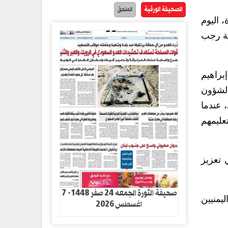
الصحيفة الورقية
الملحق
 اليوم
عة رجب
براهيم
الشؤون
 عندما
عليمهم
 تعزيز
صحيفة الثورة الجمعه 24 صفر 1448- 7
يمنيين
اغسطس 2026