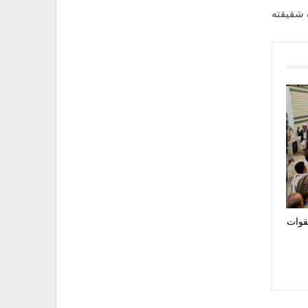
 شقيقته
قوات