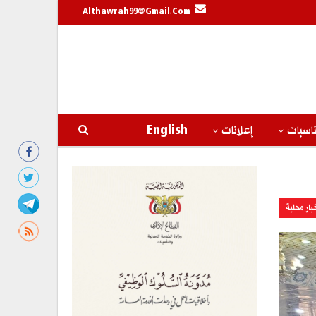
Althawrah99@gmail.com
اسبات
إعلانات
English
بار محلية