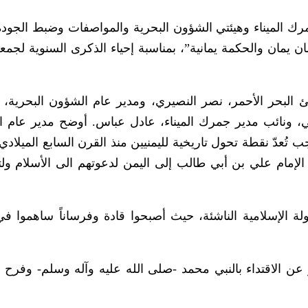
رك الميناء وهيئتي الشؤون البحرية والمواصفات وضبط الجودة،
ان يمان والحكمة يمانية”، بمناسبة إحياء الذكرى السنوية لجم
لبحر الأحمر، نصر النصيري، ومدير عام الشؤون البحرية، إ
، ونائب مدير جمرك الميناء، عادل عباس. أوضح مدير عام 
تُعدّ نقطة تحول تاريخية لليمنيين منذ القرن السابع الميلادي،
لإمام علي بن أبي طالب إلى اليمن لدعوتهم الى الأسلام ولت
ولة الإسلامية الناشئة، حيث أصبحوا قادة وفرساناً ساهموا في
ر عن الاقتداء بالنبي محمد -صلى الله عليه وآله وسلم- وفرح ال