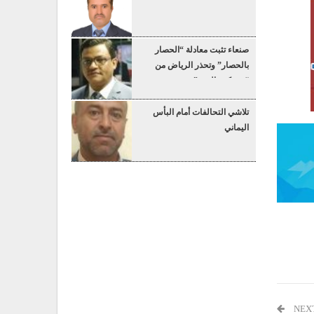
صنعاء تثبت معادلة “الحصار
بالحصار” وتحذر الرياض من
“عسكرة البحر”
تلاشي التحالفات أمام البأس
اليماني
NEX