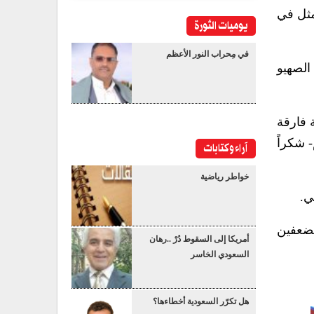
مثل في
يوميات الثورة
في مِحراب النور الأعظم
الصهيو
 فارقة
 شكراً
آراء وكتابات
خواطر رياضية
ي.
تضعفين
أمريكا إلى السقوط دُرْ ..رهان
السعودي الخاسر
هل تكرّر السعودية أخطاءها؟