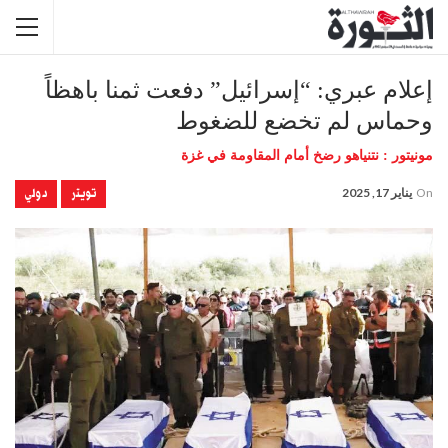
إعلام عبري: “إسرائيل” دفعت ثمنا باهظاً
وحماس لم تخضع للضغوط
مونيتور : نتنياهو رضخ أمام المقاومة في غزة
تويتر
دولي
On
يناير 17, 2025