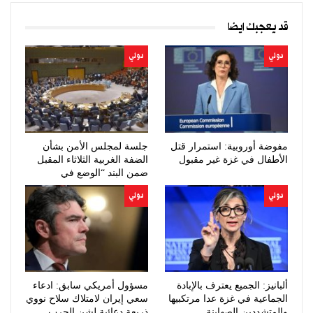
قد يعجبك ايضا
دولي
دولي
مفوضة أوروبية: استمرار قتل
جلسة لمجلس الأمن بشأن
الأطفال في غزة غير مقبول
الضفة الغربية الثلاثاء المقبل
ضمن البند “الوضع في
الشرق…
دولي
دولي
ألبانيز: الجميع يعترف بالإبادة
مسؤول أمريكي سابق: ادعاء
الجماعية في غزة عدا مرتكبيها
سعي إيران لامتلاك سلاح نووي
والمتشددين الصهاينة
ذريعة دعائية لشن الحرب