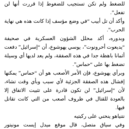
للضغط ولم تكن تستجيب للضغوط إذا قررت أنها لن
تفعل”.
وأكد أن تل أبيب “في وضع مؤسف إذا كانت هذه هي نهاية
الحرب”.
وبدوره، أكد محلل الشؤون العسكرية في صحيفة
“يديعوت أحرونوت”، يوسي يهوشوع، أن “إسرائيل” دفعت
أثمانا باهظة جدا في هذه الصفقة، ولم يعد لديها أي وسيلة
تضغط بها على “حماس”.
وبرأي يهوشوع، فإن الأمر الأصعب هو أن “حماس” يمكنها
إفشال هذه الصفقة الجزئية لأي سبب وبأي وقت تشاء،
لأن “إسرائيل” لن تكون قادرة على تثبيت الاتفاق إلا
بالعودة للقتال في ظروف أصعب من التي كانت تقاتل
فيها.
نتنياهو ينحني على ركبتيه
وفي سياق متصل، قال موقع ميدل إيست مونيتور