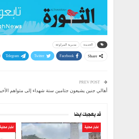
الحديدة
مديرية المراوعة
Telegram
Twitter
Facebook
Share
PREV POST
أهالي جنين يشيعون جثامين ستة شهداء إلى مثواهم الأخي
قد يعجبك ايضا
اخبار محلية
اخبار محلية