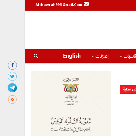
Althawrah99@gmail.com
اسبات
إعلانات
English
بار محلية