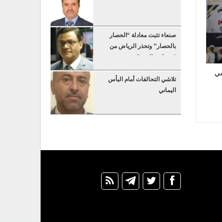
صنعاء تثبت معادلة “الحصار
بالحصار” وتحذر الرياض من
“عسكرة البحر”
في
تلاشي التحالفات أمام البأس
اليماني