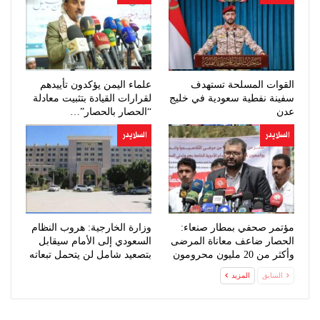
القوات المسلحة تستهدف
علماء اليمن يؤكدون تأييدهم
سفينة نفطية سعودية في خليج
لقرارات القيادة بتثبيت معادلة
عدن
“الحصار بالحصار”…
السلايدر
السلايدر
مؤتمر صحفي بمطار صنعاء:
وزارة الخارجية: هروب النظام
الحصار ضاعف معاناة المرضى
السعودي إلى الأمام سيقابل
وأكثر من 20 مليون محرومون
بتصعيد شامل لن يتحمل تبعاته
من…
السابق
المزيد