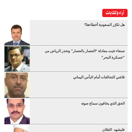
آراء وكتابات
هل تكرّر السعودية أخطاءها؟
صنعاء تثبت معادلة “الحصار بالحصار” وتحذر الرياض من
“عسكرة البحر”
تلاشي التحالفات أمام البأس اليماني
الحق الذي يخافون سماع صوته
فليشهد الثقلان