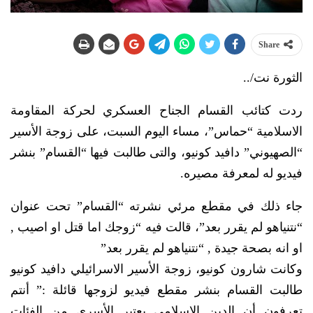
Share
الثورة نت/..
ردت كتائب القسام الجناح العسكري لحركة المقاومة
الاسلامية “حماس”، مساء اليوم السبت، على زوجة الأسير
“الصهيوني” دافيد كونيو، والتى طالبت فيها “القسام” بنشر
فيديو له لمعرفة مصيره.
جاء ذلك في مقطع مرئي نشرته “القسام” تحت عنوان
“نتنياهو لم يقرر بعد”، قالت فيه “زوجك اما قتل او اصيب ,
او انه بصحة جيدة , “نتنياهو لم يقرر بعد”
وكانت شارون كونيو، زوجة الأسير الاسرائيلي دافيد كونيو
طالبت القسام بنشر مقطع فيديو لزوجها قائلة :” أنتم
تعرفون أن الدين الإسلامي يعتبر الأسرى من الفئات