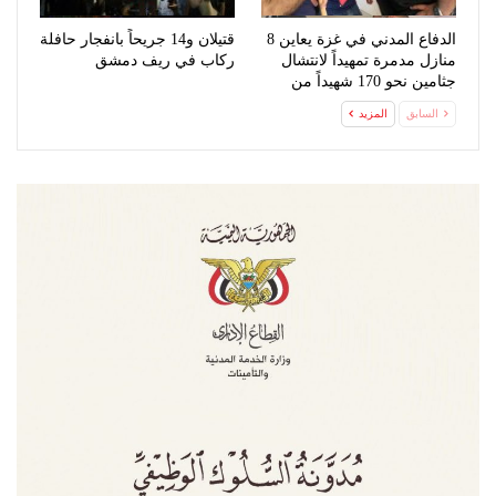
الدفاع المدني في غزة يعاين 8
قتيلان و14 جريحاً بانفجار حافلة
منازل مدمرة تمهيداً لانتشال
ركاب في ريف دمشق
جثامين نحو 170 شهيداً من
تحت…
السابق
المزيد