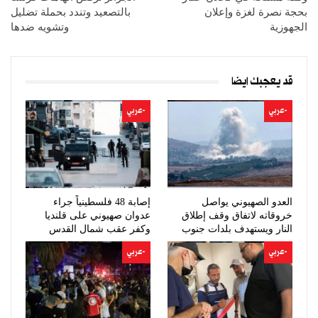
بحجة نصرة لغزة وإعلان
بالتصعيد وتندد بحملة تضليل
الجهوزية
وتشويه ضدها
قد يعجبك ايضا
-عربي
-عربي
العدو الصهيوني يواصل
إصابة 48 فلسطينياً جراء
خروقاته لاتفاق وقف إطلاق
عدوان صهيوني على قلنديا
النار ويستهدف بلدات جنوب
وكفر عقب شمال القدس
لبنان
-عربي
-عربي