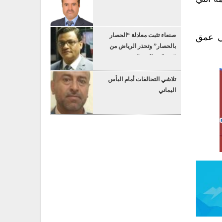
صنعاء تثبت معادلة “الحصار
في عمق
بالحصار” وتحذر الرياض من
“عسكرة البحر”
تلاشي التحالفات أمام البأس
اليماني