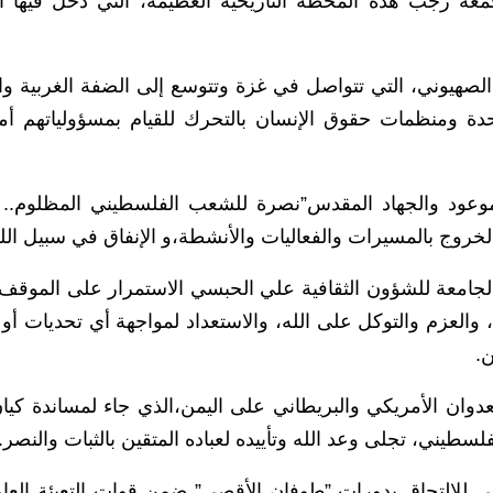
ة رجب هذه المحطة التاريخية العظيمة، التي دخل فيها ال
الصهيوني، التي تتواصل في غزة وتتوسع إلى الضفة الغربية و
دة ومنظمات حقوق الإنسان بالتحرك للقيام بمسؤولياتهم أم
الموعود والجهاد المقدس”نصرة للشعب الفلسطيني المظلوم.. 
والخروج بالمسيرات والفعاليات والأنشطة،و الإنفاق في سبيل الل
لجامعة للشؤون الثقافية علي الحبسي الاستمرار على الموقف
، والعزم والتوكل على الله، والاستعداد لمواجهة أي تحديات أو
.
دوان الأمريكي والبريطاني على اليمن،الذي جاء لمساندة كيان
سطيني، تجلى وعد الله وتأييده لعباده المتقين بالثبات والنصر.
مني للالتحاق بدورات ”طوفان الأقصى” ضمن قوات التعبئة العام