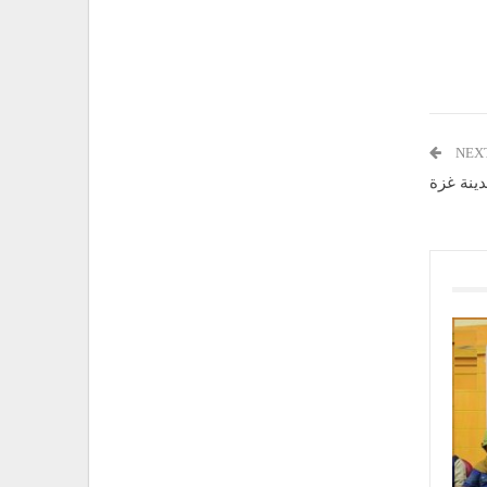
NEX
نة غزة