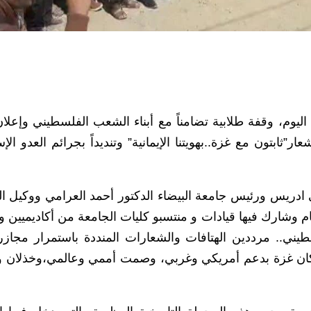
وم، وقفة طلابية تضامناً مع أبناء الشعب الفلسطيني وإعلان 
ثابتون مع غزة..بهويتنا الإيمانية” وتنديداً بجرائم العدو الإ
ادريس ورئيس جامعة البيضاء الدكتور أحمد العرامي ووكيل ا
 وشارك فيها قيادات و منتسبو كليات الجامعة من أكاديميين وإ
يني.. مرددين الهتافات والشعارات المنددة باستمرار مجازر ا
 سكان غزة بدعم أمريكي وغربي، وصمت أممي وعالمي،وخذلان و