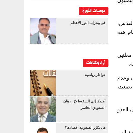
يمنيون
يوميات الثورة
القدس،
في مِحراب النور الأعظم
ام هذه
معلنين
آراء وكتابات
ه.
خواطر رياضية
، وعدم
 تصعيد،
أمريكا إلى السقوط دُرْ ..رهان
السعودي الخاسر
 العدو
هل تكرّر السعودية أخطاءها؟
ة التي