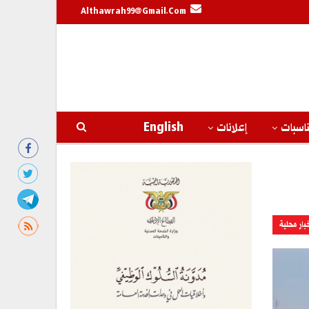
Althawrah99@gmail.com
اسبات
إعلانات
English
بار محلية