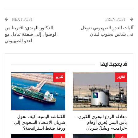
NEXT POST
PREV POST
آليات العدو الصهيوني تتوغل
الدكتور الهندي: اقتربنا من
في بلدتين بجنوب لبنان
الوصول إلى صفقة تبادل مع
العدو الصهيوني
قد يعجبك ايضا
تقارير
تقارير
معادلة الردع البحري الكبرى..
الكماشة اليمنية: كيف تحول
بأس اليمن يُغرِق أوهام
شريان الاقتصاد السعودي إلى
«ترامب» ويشُلّ شريان
ورقة ضغط استراتيجية؟
النفط…