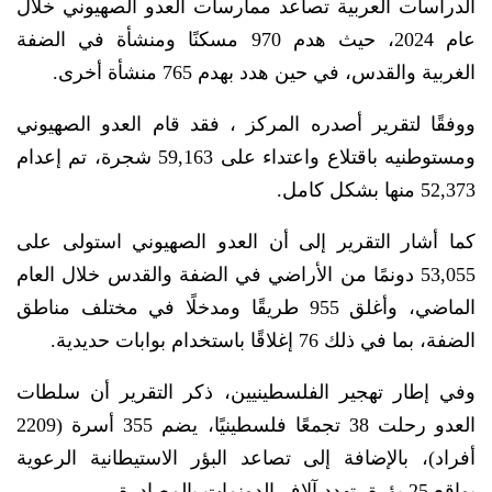
الدراسات العربية تصاعد ممارسات العدو الصهيوني خلال
عام 2024، حيث هدم 970 مسكنًا ومنشأة في الضفة
الغربية والقدس، في حين هدد بهدم 765 منشأة أخرى.
ووفقًا لتقرير أصدره المركز ، فقد قام العدو الصهيوني
ومستوطنيه باقتلاع واعتداء على 59,163 شجرة، تم إعدام
52,373 منها بشكل كامل.
كما أشار التقرير إلى أن العدو الصهيوني استولى على
53,055 دونمًا من الأراضي في الضفة والقدس خلال العام
الماضي، وأغلق 955 طريقًا ومدخلًا في مختلف مناطق
الضفة، بما في ذلك 76 إغلاقًا باستخدام بوابات حديدية.
وفي إطار تهجير الفلسطينيين، ذكر التقرير أن سلطات
العدو رحلت 38 تجمعًا فلسطينيًا، يضم 355 أسرة (2209
أفراد)، بالإضافة إلى تصاعد البؤر الاستيطانية الرعوية
بواقع 25 بؤرة، تهدد آلاف الدونمات بالمصادرة.