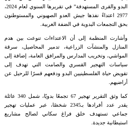
البدو والقرى المستهدفة” في تقريرها السنوي لعام 2024،
2977 اعتداءً نفذها جيش العدو الصهيوني والمستوطنون
بحق التجمعات البدوية في الضفة الغربية.
وأشارت المنظمة إلى أن الاعتداءات تنوعت بين هدم
المنازل والمنشآت الزراعية، تدمير المحاصيل، سرقة
المواشي، وتخريب المدارس والمرافق العامة، إضافة إلى
سياسات التهجير القسري والصامت التي تهدف إلى
تقويض حياة الفلسطينيين البدو ودفعهم قسرًا للرحيل عن
أراضيهم.
كما وثق التقرير تهجير 67 تجمعًا بدويًا، شمل 340 عائلة
يقدر عدد أفرادها بـ2345 شخصًا، عبر عمليات تهجير
جماعي تستهدف خلق فراغ سكاني لصالح مشاريع
استيطانية جديدة.