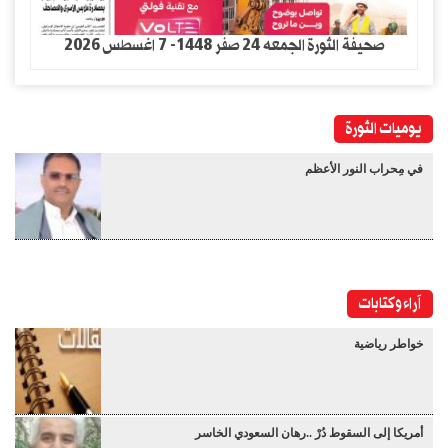
صحيفة الثورة الجمعه 24 صفر 1448- 7 اغسطس 2026
يوميات الثورة
في مِحراب النور الأعظم
آراء وكتابات
خواطر رياضية
أمريكا إلى السقوط دُرْ ..رهان السعودي الخاسر