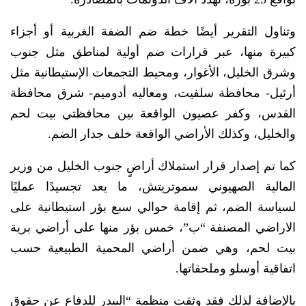
وتناول التقرير أيضًا خطة ضم الضفة الغربية أو أجزاء
كبيرة منها، عبر قرارات ضم أولية لمناطق مثل جنوب
وشرق الخليل، الأغوار، ومحيط التجمعات الإستيطانية مثل
أرئيل- محافظة سلفيت، ومعاليه أدوميم- شرق محافظة
القدس، وكفر عصيون الواقعة بين محافظتي بيت لحم
والخليل، وكذلك الأراضي الواقعة خلف جدار الضم.
كما تم إصدار قرار استملاك أراضٍ جنوب الخليل من وزير
المالية الصهيوني سموتريتش، ما يعد تجسيدًا عمليًا
لسياسة الضم، ثم إقامة حوالي سبع بؤر استيطانية على
الاراضي المصنفة “ب”، خمس بؤر منها على أراضي برية
بيت لحم، وهي ضمن أراضي المحمية الطبيعية حسب
اتفاقية أوسلو وملحقاتها.
بالإضافة لذلك فقد وثقت منظمة “البيدر للدفاع عن حقوق