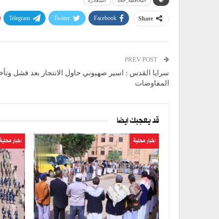
#محافظة_حجة
الشغادرة
Telegram
Twitter
Facebook
Share
PREV POST
سرايا القدس : اسير صهيوني حاول الانتحار بعد فشل وتأخ
المفاوضات
قد يعجبك ايضا
اخبار محلية
اخبار محلية