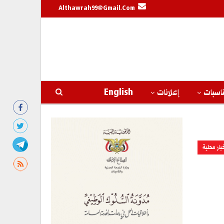
Althawrah99@gmail.com
اسبات
إعلانات
English
بار محلية