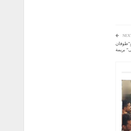
NEX
و”طوفان
” بريمة