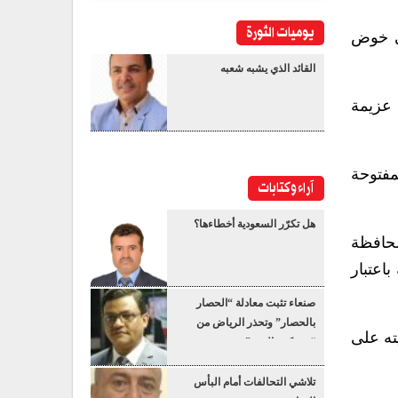
يوميات الثورة
في خوض
القائد الذي يشبه شعبه
 عزيمة
مفتوحة
آراء وكتابات
هل تكرّر السعودية أخطاءها؟
محافظة
اعتبار
صنعاء تثبت معادلة “الحصار
بالحصار” وتحذر الرياض من
ته على
“عسكرة البحر”
تلاشي التحالفات أمام البأس