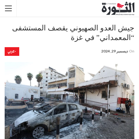
جيش العدو الصهيوني يقصف المستشفى
“المعمداني” في غزة
-عربي
On
ديسمبر 29, 2024