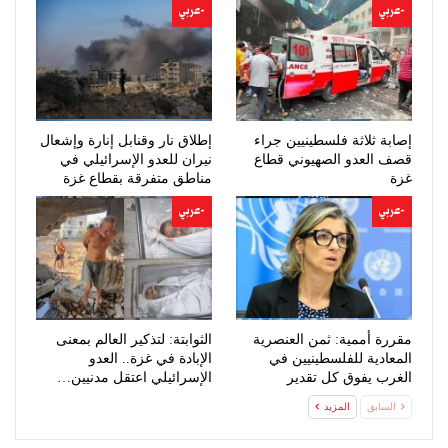
-عربي
-عربي
إصابة ثلاثة فلسطينيين جراء
إطلاق نار وقنابل إنارة وإشعال
قصف العدو الصهيوني قطاع
نيران للعدو الإسرائيلي في
غزة
مناطق متفرقة بقطاع غزة
-عربي
-عربي
مقررة أممية: ثمن العنصرية
الثوابتة: لتذكير العالم بمعنى
المعادية للفلسطينيين في
الإبادة في غزة.. العدو
الغرب يفوق كل تقدير
الإسرائيلي اعتقل مدنيين…
السابق
المزيد