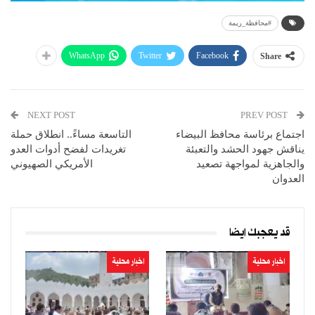
#محافظة_ريمة
WhatsApp
Twitter
Facebook
Share
NEXT POST
PREV POST
اجتماع برئاسة محافظ البيضاء
التاسعة مساءً.. انطلاق حملة
يناقش جهود الحشد والتعبئة
تغريدات لفضح أدوات العدو
والجاهزية لمواجهة تصعيد
الأمريكي الصهيوني
العدوان
قد يعجبك ايضا
اخبار محلية
اخبار محلية