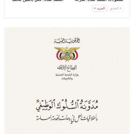
زفر…
السابق
المزيد