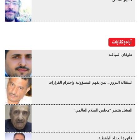
آراء وكتابات
طوفان المباغتة
استقالة البروي.. لمن يفهم المسؤولية واحترام القرارات
الفشل ينتظر “مجلس السلام العالمي”
فاتورة العِنـاد الباهظـة