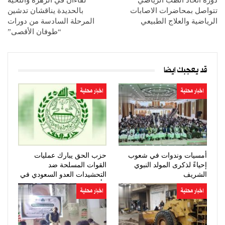
تتواصل بمحاضرات الاصابات
بالحديدة يناقشان تدشين
الرياضية والعلاج الطبيعي
المرحلة السادسة من دورات
“طوفان الأقصى”
قد يعجبك ايضا
اخبار محلية
اخبار محلية
أمسيات وندوات في شعوب
حزب الحق يبارك عمليات
إحياءً لذكرى المولد النبوي
القوات المسلحة ضد
الشريف
التحشيدات العدو السعودي في
مأرب وحضرموت
اخبار محلية
اخبار محلية