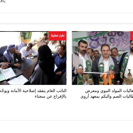
ياف
اخبار محلية
اليات المولد النبوي ومعرض
النائب العام يتفقد إصلاحية الأمانة ويوجّه
البات الصم والبكم بمعهد أروى
بالإفراج عن سجناء