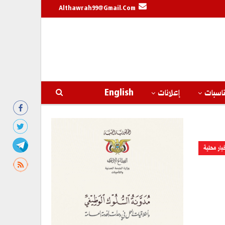
Althawrah99@gmail.com
اسبات
إعلانات
English
بار محلية