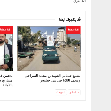
الداعري
قد يعجبك ايضا
اخبار محلية
اخبار محلية
تشييع جثماني الشهيدين محمد السراجي
تدشين فع
ومحمد الثلايا في بني حشيش
مشاريع ط
بالأمانة
السابق
المزيد