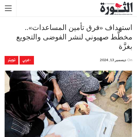
استهداف «فرق تأمين المساعدات»..
مخطَّط صهيوني لنشر الفوضى والتجويع
بغزَّة
-عربي
تويتر
On
ديسمبر 13, 2024