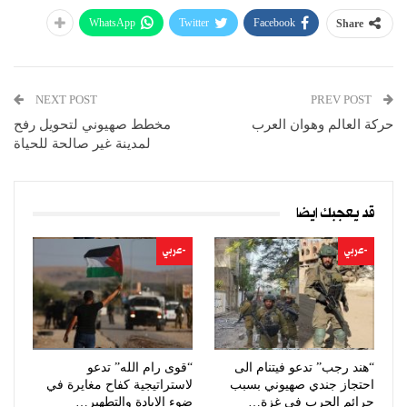
WhatsApp
Twitter
Facebook
Share
NEXT POST
PREV POST
حركة العالم وهوان العرب
مخطط صهيوني لتحويل رفح
لمدينة غير صالحة للحياة
قد يعجبك ايضا
-عربي
-عربي
“هند رجب” تدعو فيتنام الى
“قوى رام الله” تدعو
احتجاز جندي صهيوني بسبب
لاستراتيجية كفاح مغايرة في
جرائم الحرب في غزة…
ضوء الإبادة والتطهير…