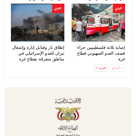
-عربي
-عربي
إصابة ثلاثة فلسطينيين جراء
إطلاق نار وقنابل إنارة وإشعال
قصف العدو الصهيوني قطاع
نيران للعدو الإسرائيلي في
غزة
مناطق متفرقة بقطاع غزة
السابق
المزيد