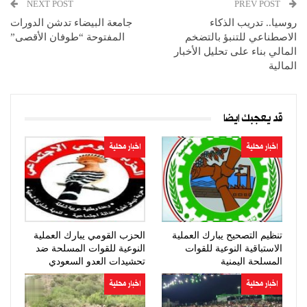
NEXT POST
PREV POST
روسيا.. تدريب الذكاء
جامعة البيضاء تدشن الدورات
الاصطناعي للتنبؤ بالتضخم
المفتوحة “طوفان الأقصى”
المالي بناء على تحليل الأخبار
المالية
قد يعجبك ايضا
اخبار محلية
اخبار محلية
تنظيم التصحيح يبارك العملية
الحزب القومي يبارك العملية
الاستباقية النوعية للقوات
النوعية للقوات المسلحة ضد
المسلحة اليمنية
تحشيدات العدو السعودي
اخبار محلية
اخبار محلية