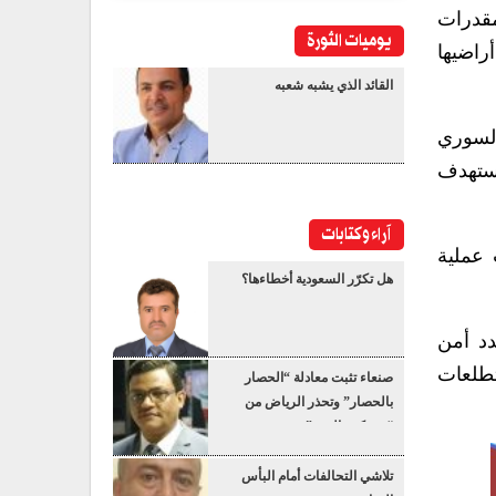
مقدرات
يوميات الثورة
راضيها
القائد الذي يشبه شعبه
السوري
يستهدف
آراء وكتابات
 عملية
هل تكرّر السعودية أخطاءها؟
دد أمن
تطلعات
صنعاء تثبت معادلة “الحصار
بالحصار” وتحذر الرياض من
“عسكرة البحر”
تلاشي التحالفات أمام البأس