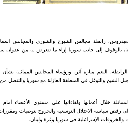
دروس، رابطة مجالس الشيوخ والشورى والمجالس المماث
ثلة، بالوقوف إلى جانب سوريا إزاء ما تتعرض له من عدوان س
ابطة، النعم مياره آثر، ورؤساء المجالس المماثلة بشأن ا
بل الشيخ والتوغل في المنطقة العازلة مع سوريا والتنصل من ا
اثلة خلال أعمالها ولقاءاتها على مستوى الأعضاء أمام ا
د على رفض سياسة الاحتلال التوسعية والخروج بتوصيات ومقررا
والخروقات الإسرائيلية في سوريا وغزة ولبنان.