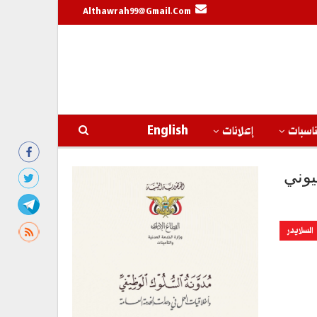
Althawrah99@gmail.com
اسبات
إعلانات
English
يوني
السلايدر