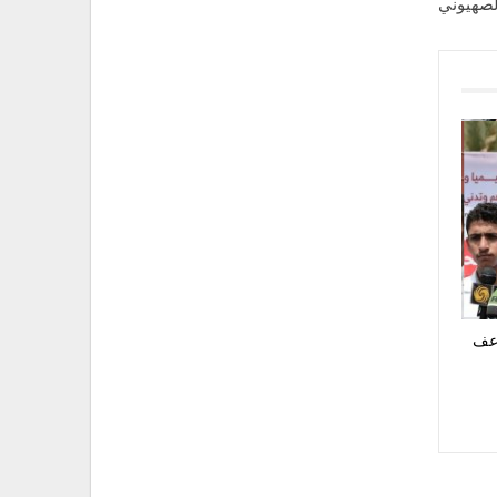
الصهيوني
اعف