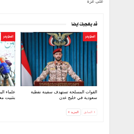
على غزة
قد يعجبك ايضا
السلايدر
السلايدر
القوات المسلحة تستهدف سفينة نفطية
علماء الي
سعودية في خليج عدن
بتثبيت مع
السابق
المزيد