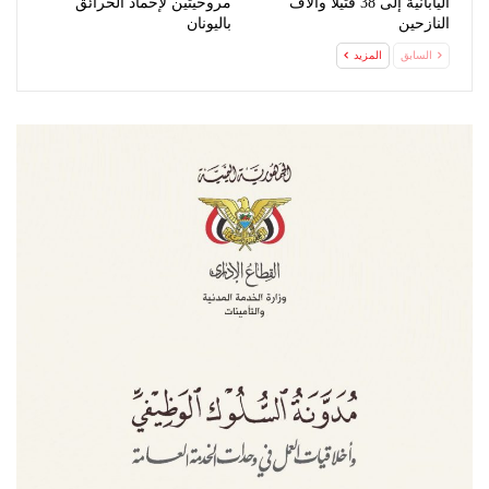
اليابانية إلى 38 قتيلاً وآلاف
مروحيتين لإخماد الحرائق
النازحين
باليونان
السابق
المزيد