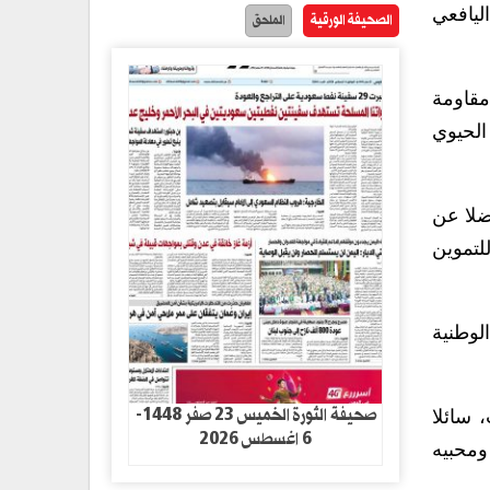
ليافعي
الصحيفة الورقية
الملحق
مقاومة
 الحيوي
ضلا عن
تقلال مباشرة عام 1967م و وزيرا للتموين
لوطنية
صحيفة الثورة الخميس 23 صفر 1448-
 سائلا
6 اغسطس 2026
ومحبيه