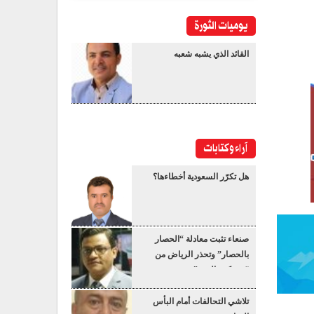
يوميات الثورة
القائد الذي يشبه شعبه
آراء وكتابات
هل تكرّر السعودية أخطاءها؟
صنعاء تثبت معادلة “الحصار
بالحصار” وتحذر الرياض من
“عسكرة البحر”
تلاشي التحالفات أمام البأس