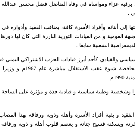
برقية عزاء ومواساة في وفاة المناضل فضل محسن عبدالله ا
 .
 إلى أبنائه وأفراد الأسرة كافة، بمناقب الفقيد وأدواره في 
هة القومية و من القيادات الثورية البارزة التي كان لها دورها
ديمقراطية الشعبية سابقا .
سياسي والقيادي كأحد أبرز قيادات الحزب الاشتراكي اليمني ف
توليه لعدد من المناصب والتي منها محافظا لمحافظة شبوة عقب الاس
19م .
رًا وشخصية وطنية سياسية و قيادية فذة و مؤثرة على الساحة ا
 الفقيد و بقية أفراد الأسرة وأهله وذويه ورفاقه بهذا المصاب،
غفرته ويسكنه فسيح جناته و يعصم قلوب أهله و ذويه ورفاقه 