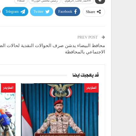
#أحمد_غالب_الرهوي
رئيس مجلس الوزراء
صنعاء
Telegram
Twitter
Facebook
Share
PREV POST
محافظ البيضاء يدشن صرف الحوالات النقدية لحالات ال
الاجتماعي بالمحافظة
قد يعجبك ايضا
السلايدر
السلايدر