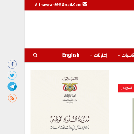
Althawrah99@gmail.com
اسبات
إعلانات
English
السلايدر