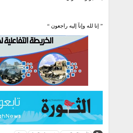
” إنا لله وإنآ إليه راجعون “