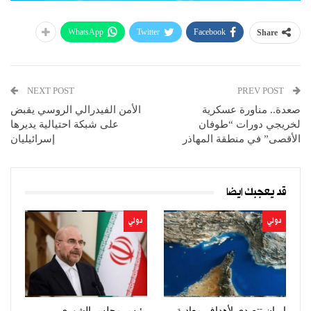
WhatsApp
Twitter
Facebook
Share
NEXT POST
PREV POST
صعدة.. مناورة عسكرية
الأمن الفيدرالي الروسي يقبض
لخريجي دورات “طوفان
على شبكة احتيالية يديرها
الأقصى” في منطقة المهاذر
إسرائيليان
قد يعجبك ايضا
دولي
دولي
إيران تتصدى لأهداف معادية
رئيس مجلس الشورى