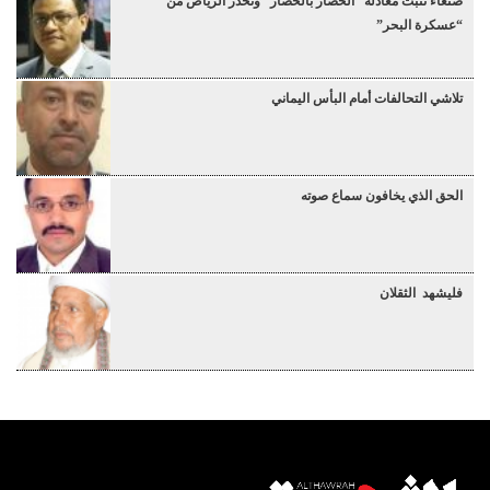
صنعاء تثبت معادلة “الحصار بالحصار” وتحذر الرياض من
“عسكرة البحر”
تلاشي التحالفات أمام البأس اليماني
الحق الذي يخافون سماع صوته
فليشهد الثقلان