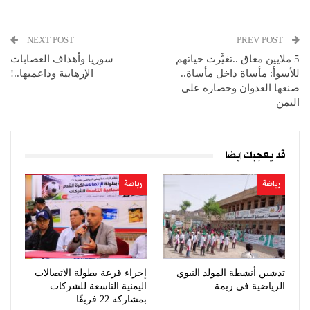
NEXT POST
PREV POST
5 ملايين معاق ..تغيَّرت حياتهم
سوريا وأهداف العصابات
للأسوأ: مأساة داخل مأساة..
الإرهابية وداعميها..!
صنعها العدوان وحصاره على
اليمن
قد يعجبك ايضا
رياضة
رياضة
تدشين أنشطة المولد النبوي
إجراء قرعة بطولة الاتصالات
الرياضية في ريمة
اليمنية التاسعة للشركات
بمشاركة 22 فريقًا