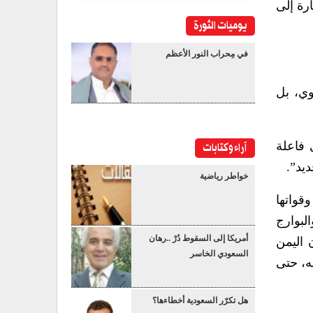
رة إلى
يوميات الثورة
في مِحراب النور الأعظم
وي، بل
آراء وكتابات
 فاعلة
يد”.
خواطر رياضية
قواتها
لبوارج
أمريكا إلى السقوط دُرْ ..رهان
 اليمن
السعودي الخاسر
ه، حتى
هل تكرّر السعودية أخطاءها؟