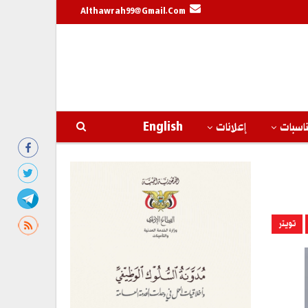
Althawrah99@gmail.com
اسبات
إعلانات
English
تويتر