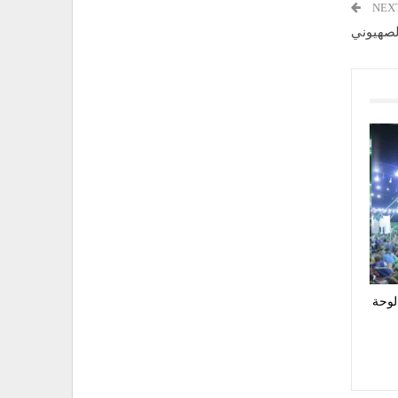
NEX
لصهيوني
لوحة