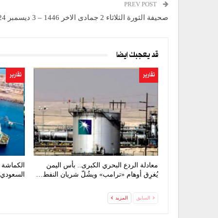
PREV POST
صحيفة الثورة الثلاثاء 2 جمادى الاخر 1446 – 3 ديسمبر 2024
قد يعجبك ايضا
تقارير
تقارير
معادلة الردع البحري الكبرى.. بأس اليمن
الكماشة ا
يُغرِق أوهام «ترامب» ويشُلّ شريان النفط…
السعودي 
السابق
المزيد