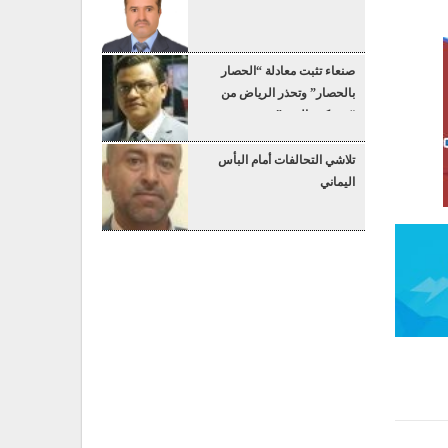
صنعاء تثبت معادلة “الحصار
بالحصار” وتحذر الرياض من
“عسكرة البحر”
تلاشي التحالفات أمام البأس
اليماني