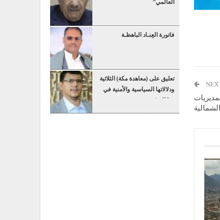
العالمي”
فاتورة العِنـاد الباهظـة
تعليق على (معاهدة مكة) الثلاثية
NEX
ودلالاتها السياسية والأمنية في
ي المديريات
هذا التوقيت
لشمالية