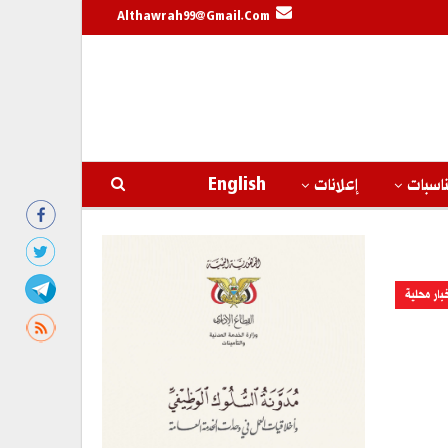
Althawrah99@gmail.com
اسبات
إعلانات
English
بار محلية