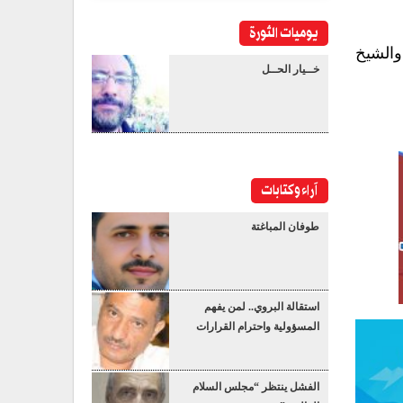
يوميات الثورة
والشيخ
خــيار الحــل
آراء وكتابات
طوفان المباغتة
استقالة البروي.. لمن يفهم
المسؤولية واحترام القرارات
الفشل ينتظر “مجلس السلام