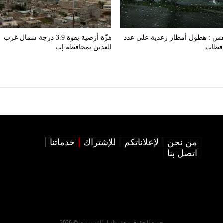
قس : هطول أمطار رعدية على عدد
هزّة أرضية بقوة 3.9 درجة شمال غرب
افظات
العدين بمحافظة إب
من نحن
لإعلاناتكم
للإشتراك
خدماتنا
اتصل بنا
جميع الحقوق محفوظة لـ الثورة نت © 2026