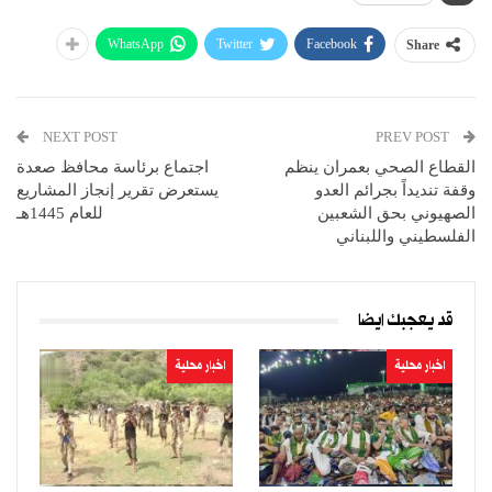
WhatsApp
Twitter
Facebook
Share
NEXT POST
PREV POST
القطاع الصحي بعمران ينظم
اجتماع برئاسة محافظ صعدة
وقفة تنديداً بجرائم العدو
يستعرض تقرير إنجاز المشاريع
الصهيوني بحق الشعبين
للعام 1445هـ
الفلسطيني واللبناني
قد يعجبك ايضا
اخبار محلية
اخبار محلية